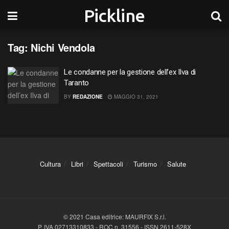
Pickline
Tag:
Nichi Vendola
Le condanne per la gestione dell’ex Ilva di
Taranto
BY
REDAZIONE
MAGGIO 31, 2021
Cultura
Libri
Spettacoli
Turismo
Salute
© 2021 Casa editrice: MAURFIX S.r.l.
P. IVA 02713310833 - ROC n. 31556 - ISSN 2611-528X