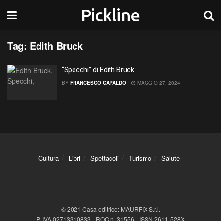
Pickline
Tag:
Edith Bruck
“Specchi” di Edith Bruck
BY
FRANCESCO CAPALDO
MAGGIO 27, 2024
Cultura
Libri
Spettacoli
Turismo
Salute
© 2021 Casa editrice: MAURFIX S.r.l.
P. IVA 02713310833 - ROC n. 31556 - ISSN 2611-528X