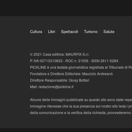
Cultura
Libri
Spettacoli
Turismo
Salute
© 2021 Casa editrice: MAURFIX S.r.l.
P. IVA 02713310833 - ROC n. 31556 - ISSN 2611-528X
PICKLINE è una testata giornalistica registrata al Tribunale di
Fondatore e Direttore Editoriale: Maurizio Andreanò
Direttore Responsabile: Giusy Bottari
Mail: redazione@pickline.it
Alcune delle immagini pubblicate su questo sito sono state reperi
immagine ritenesse che la sua presenza sul nostro sito leda i propr
della comunicazione e la verifica della richiesta, provvederemo