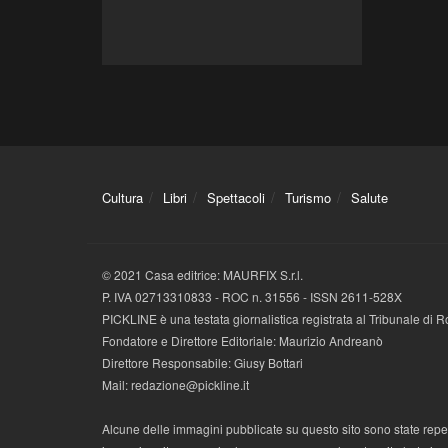
Cultura
Libri
Spettacoli
Turismo
Salute
© 2021 Casa editrice: MAURFIX S.r.l.
P. IVA 02713310833 - ROC n. 31556 - ISSN 2611-528X
PICKLINE è una testata giornalistica registrata al Tribunale di
Fondatore e Direttore Editoriale: Maurizio Andreanò
Direttore Responsabile: Giusy Bottari
Mail: redazione@pickline.it
Alcune delle immagini pubblicate su questo sito sono state reperi