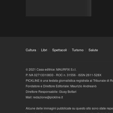
Cultura
Libri
Spettacoli
Turismo
Salute
© 2021 Casa editrice: MAURFIX S.r.l.
P. IVA 02713310833 - ROC n. 31556 - ISSN 2611-528X
PICKLINE è una testata giornalistica registrata al Tribunale di
Fondatore e Direttore Editoriale: Maurizio Andreanò
Direttore Responsabile: Giusy Bottari
Mail: redazione@pickline.it
Alcune delle immagini pubblicate su questo sito sono state reperi