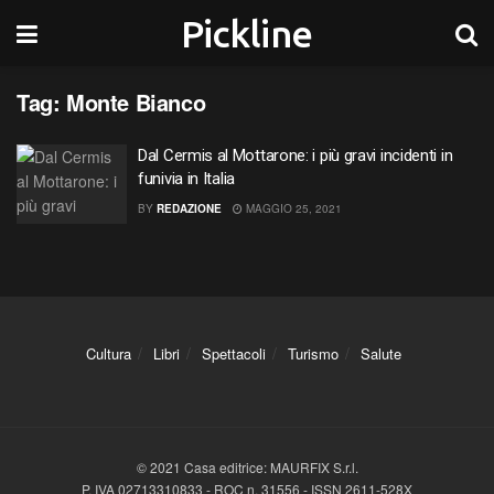
Pickline
Tag:
Monte Bianco
Dal Cermis al Mottarone: i più gravi incidenti in
funivia in Italia
BY
REDAZIONE
MAGGIO 25, 2021
Cultura
Libri
Spettacoli
Turismo
Salute
© 2021 Casa editrice: MAURFIX S.r.l.
P. IVA 02713310833 - ROC n. 31556 - ISSN 2611-528X