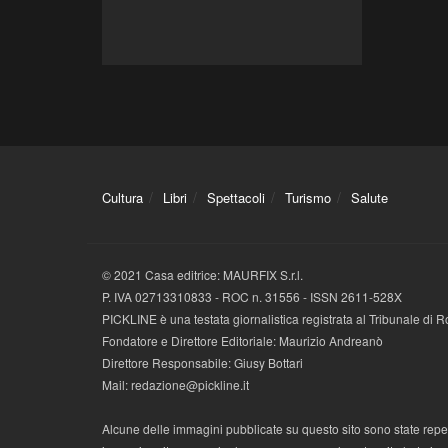
Cultura
Libri
Spettacoli
Turismo
Salute
© 2021 Casa editrice: MAURFIX S.r.l.
P. IVA 02713310833 - ROC n. 31556 - ISSN 2611-528X
PICKLINE è una testata giornalistica registrata al Tribunale di
Fondatore e Direttore Editoriale: Maurizio Andreanò
Direttore Responsabile: Giusy Bottari
Mail: redazione@pickline.it
Alcune delle immagini pubblicate su questo sito sono state reperi