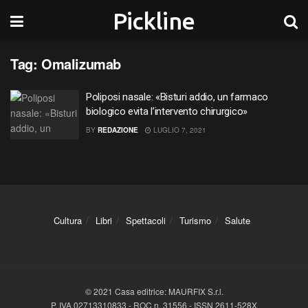
Pickline
Tag:
Omalizumab
Poliposi nasale: «Bisturi addio, un farmaco
biologico evita l’intervento chirurgico»
BY
REDAZIONE
LUGLIO 7, 2021
Cultura
Libri
Spettacoli
Turismo
Salute
© 2021 Casa editrice: MAURFIX S.r.l.
P. IVA 02713310833 - ROC n. 31556 - ISSN 2611-528X