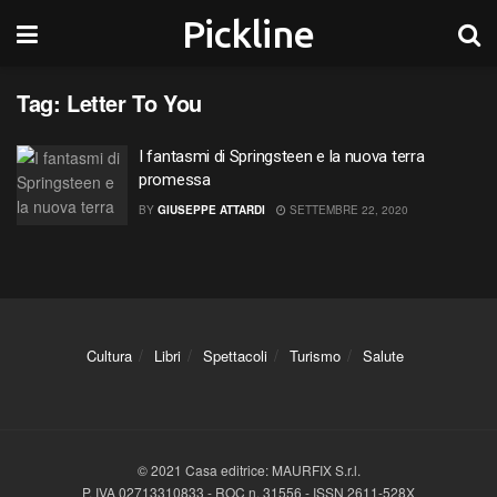
Pickline
Tag:
Letter To You
I fantasmi di Springsteen e la nuova terra
promessa
BY
GIUSEPPE ATTARDI
SETTEMBRE 22, 2020
Cultura
Libri
Spettacoli
Turismo
Salute
© 2021 Casa editrice: MAURFIX S.r.l.
P. IVA 02713310833 - ROC n. 31556 - ISSN 2611-528X