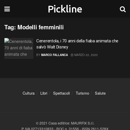
Pickline
Tag:
Modelli femminili
Cenerentola, i 70 anni della fiaba animata che
salvò Walt Disney
BY
MARCO FALLANCA
MARZO 22, 2020
Cultura
Libri
Spettacoli
Turismo
Salute
© 2021 Casa editrice: MAURFIX S.r.l.
P. IVA 02713310833 - ROC n. 31556 - ISSN 2611-528X