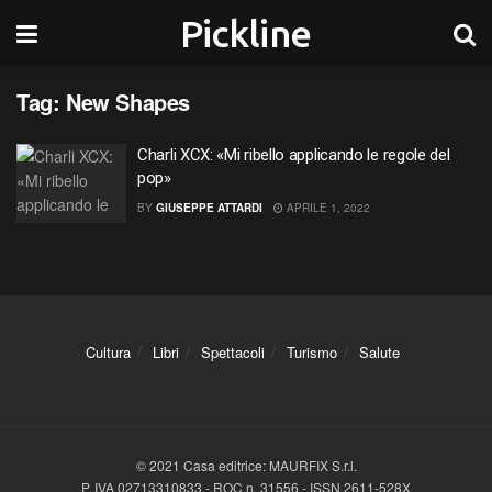
Pickline
Tag:
New Shapes
Charli XCX: «Mi ribello applicando le regole del
pop»
BY
GIUSEPPE ATTARDI
APRILE 1, 2022
Cultura
Libri
Spettacoli
Turismo
Salute
© 2021 Casa editrice: MAURFIX S.r.l.
P. IVA 02713310833 - ROC n. 31556 - ISSN 2611-528X