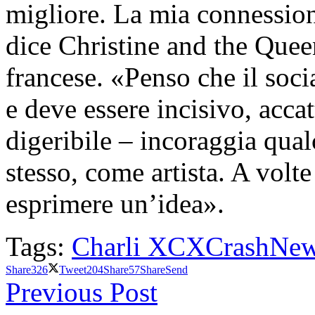
migliore. La mia connession
dice Christine and the Queen,
francese. «Penso che il socia
e deve essere incisivo, acc
digeribile – incoraggia qu
stesso, come artista. A vol
esprimere un’idea».
Tags:
Charli XCX
Crash
New
Share
326
Tweet
204
Share
57
Share
Send
Previous Post