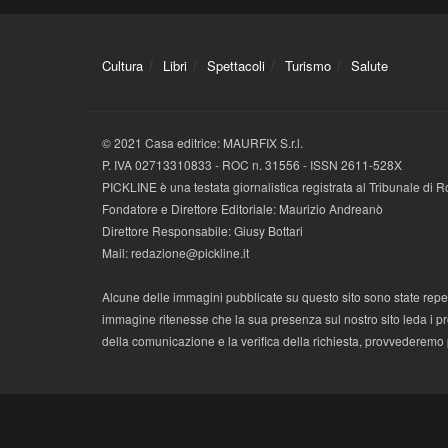
Cultura
Libri
Spettacoli
Turismo
Salute
© 2021 Casa editrice: MAURFIX S.r.l.
P. IVA 02713310833 - ROC n. 31556 - ISSN 2611-528X
PICKLINE è una testata giornalistica registrata al Tribunale di
Fondatore e Direttore Editoriale: Maurizio Andreanò
Direttore Responsabile: Giusy Bottari
Mail: redazione@pickline.it
Alcune delle immagini pubblicate su questo sito sono state reperi
immagine ritenesse che la sua presenza sul nostro sito leda i propr
della comunicazione e la verifica della richiesta, provvederemo