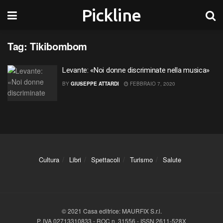
Pickline
Tag:
Tikibombom
Levante: «Noi donne discriminate nella musica»
BY
GIUSEPPE ATTARDI
FEBBRAIO 7, 2020
Cultura
Libri
Spettacoli
Turismo
Salute
© 2021 Casa editrice: MAURFIX S.r.l.
P. IVA 02713310833 - ROC n. 31556 - ISSN 2611-528X