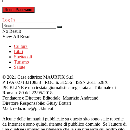
Log In
No Result
View All Result
Cultura
Libri
Spettacoli
Turismo
Salute
© 2021 Casa editrice: MAURFIX S.r.l.
P. IVA 02713310833 - ROC n. 31556 - ISSN 2611-528X
PICKLINE è una testata giornalistica registrata al Tribunale di
Roma n. 89 del 22/05/2018
Fondatore e Direttore Editoriale: Maurizio Andreanò
Direttore Responsabile: Giusy Bottari
Mail: redazione@pickline.it
Alcune delle immagini pubblicate su questo sito sono state reperite
da Internet e sono quindi ritenute di pubblico dominio. Se l'autore di
una qualsiasi immagine ritenesse che la sua presenza sul nostro sito