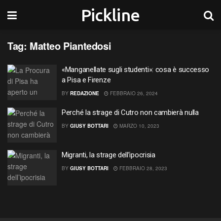
Pickline
Tag:
Matteo Piantedosi
«Manganellate sugli studenti»: cosa è successo
a Pisa e Firenze
BY
REDAZIONE
FEBBRAIO 26, 2024
Perché la strage di Cutro non cambierà nulla
BY
GIUSY BOTTARI
MARZO 10, 2023
Migranti, la strage dell’ipocrisia
BY
GIUSY BOTTARI
FEBBRAIO 28, 2023