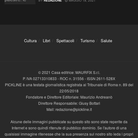
BY
REDAZIONE
MAGGIO 18, 2021
Cultura
Libri
Spettacoli
Turismo
Salute
© 2021 Casa editrice: MAURFIX S.r.l.
P. IVA 02713310833 - ROC n. 31556 - ISSN 2611-528X
PICKLINE è una testata giornalistica registrata al Tribunale di Roma n. 89 del
22/05/2018
Fondatore e Direttore Editoriale: Maurizio Andreanò
Direttore Responsabile: Giusy Bottari
Mail: redazione@pickline.it
Alcune delle immagini pubblicate su questo sito sono state reperite da
Internet e sono quindi ritenute di pubblico dominio. Se l'autore di una
qualsiasi immagine ritenesse che la sua presenza sul nostro sito leda i propri