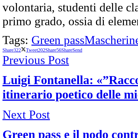
volontaria, studenti delle cl
primo grado, ossia di eleme
Tags:
Green pass
Mascherin
Share
322
Tweet
202
Share
56
Share
Send
Previous Post
Luigi Fontanella: «”Racco
itinerario poetico delle mi
Next Post
Green pass e il nodo contr