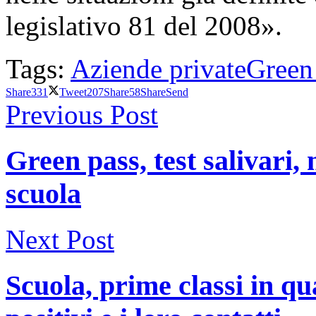
legislativo 81 del 2008».
Tags:
Aziende private
Green
Share
331
Tweet
207
Share
58
Share
Send
Previous Post
Green pass, test salivari,
scuola
Next Post
Scuola, prime classi in qu