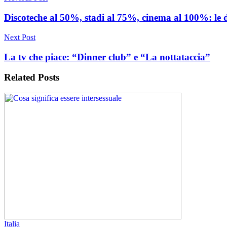
Discoteche al 50%, stadi al 75%, cinema al 100%: le de
Next Post
La tv che piace: “Dinner club” e “La nottataccia”
Related
Posts
Italia