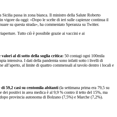
la Sicilia passa in zona bianca. Il ministro della Salute Roberto
n vigore da oggi: «Dopo le scelte di ieri sulle capienze continua il
ntinuare su questa strada», ha commentato Speranza su Twitter.
iaperture. Tutto ciò è possibile grazie ai vaccini e ai
alori al di sotto della soglia critica:
50 contagi ogni 100mila
 intensiva. I dati della pandemia sono infatti sotto i livelli di
 all’aperto, al limite di quattro commensali al tavolo dentro i locali e
 di 59,2 casi su centomila abitanti
(la settimana prima era 79,5 su
ne dei positivi in area medica è al 9,9 % contro il tetto del 15%, ma
osto dopo provincia autonoma di Bolzano (7,5%) e Marche (7,2%).