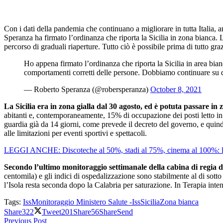
Con i dati della pandemia che continuano a migliorare in tutta Italia, an
Speranza ha firmato l’ordinanza che riporta la Sicilia in zona bianca. 
percorso di graduali riaperture. Tutto ciò è possibile prima di tutto 
Ho appena firmato l’ordinanza che riporta la Sicilia in area bianc
comportamenti corretti delle persone. Dobbiamo continuare su q
— Roberto Speranza (@robersperanza)
October 8, 2021
La Sicilia era in zona gialla dal 30 agosto, ed è potuta passare in 
abitanti e, contemporaneamente, 15% di occupazione dei posti letto in os
guardia già da 14 giorni, come prevede il decreto del governo, e quindi 
alle limitazioni per eventi sportivi e spettacoli.
LEGGI ANCHE: Discoteche al 50%, stadi al 75%, cinema al 100%: le d
Secondo l’ultimo monitoraggio settimanale della cabina di regia del
centomila) e gli indici di ospedalizzazione sono stabilmente al di sotto 
l’Isola resta seconda dopo la Calabria per saturazione. In Terapia int
Tags:
Iss
Monitoraggio Ministero Salute -Iss
Sicilia
Zona bianca
Share
322
Tweet
201
Share
56
Share
Send
Previous Post