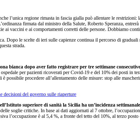
che l’unica regione rimasta in fascia gialla può allentare le restrizioni: 
L’ordinanza firmata dal ministro della Salute, Roberto Speranza, entrerà i
grazie ai vaccini e ai comportamenti corretti delle persone. Dobbiamo co
a. Dopo le scelte di ieri sulle capienze continua il percorso di graduali r
uesta strada.
zona bianca dopo aver fatto registrare per tre settimane consecutive v
pedale per pazienti ricoverati per Covid-19 e del 10% dei posti in terapia
è possibile procedere all’allentamento delle misure: stop alle mascherine
ecisioni del governo sulle riaperture
l’Istituto superiore di sanità la Sicilia ha un’incidenza settimanale
delle soglie critiche. In base ai dati aggiornati al 7 ottobre, l’occupazio
ensiva l’occupazione è al 5,4 %, a fronte del tetto del 10%, al terzo p