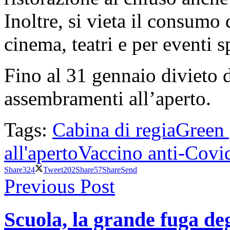
Inoltre, si vieta il consumo 
cinema, teatri e per eventi s
Fino al 31 gennaio divieto d
assembramenti all’aperto.
Tags:
Cabina di regia
Green 
all'aperto
Vaccino anti-Covi
Share
324
Tweet
202
Share
57
Share
Send
Previous Post
Scuola, la grande fuga deg