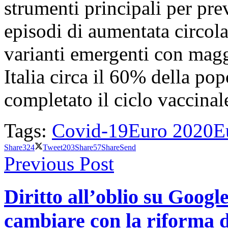
strumenti principali per pre
episodi di aumentata circola
varianti emergenti con magg
Italia circa il 60% della po
completato il ciclo vaccinal
Tags:
Covid-19
Euro 2020
E
Share
324
Tweet
203
Share
57
Share
Send
Previous Post
Diritto all’oblio su Googl
cambiare con la riforma d