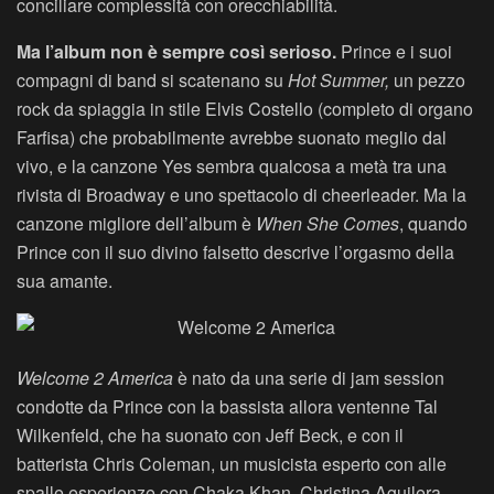
conciliare complessità con orecchiabilità.
Ma l’album non è sempre così serioso.
Prince e i suoi
compagni di band si scatenano su
Hot Summer,
un pezzo
rock da spiaggia in stile Elvis Costello (completo di organo
Farfisa) che probabilmente avrebbe suonato meglio dal
vivo, e la canzone Yes sembra qualcosa a metà tra una
rivista di Broadway e uno spettacolo di cheerleader. Ma la
canzone migliore dell’album è
When She Comes
, quando
Prince con il suo divino falsetto descrive l’orgasmo della
sua amante.
Welcome 2 America
è nato da una serie di jam session
condotte da Prince con la bassista allora ventenne Tal
Wilkenfeld, che ha suonato con Jeff Beck, e con il
batterista Chris Coleman, un musicista esperto con alle
spalle esperienze con Chaka Khan, Christina Aguilera,