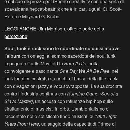
e sul suo disprezzo per iPhone e reality tv con una sorta di
spavalderia hepcat-beatnik che è in parti uguali Gil Scott-
Heron e Maynard G. Krebs.
LEGGI ANCHE: Jim Morrison, oltre le porte della
percezione
Soul, funk e rock sono le coordinate su cui si muove
l’album
con omaggi al sommo sacerdote del soul funk
impegnato Curtis Mayfield in
Born 2 Die
, nella
coinvolgente e trascinante
One Day We All Be Free
, nel
funk ipnotico costruito su un riff di basso della title track
con divagazioni jazzy e voci sovrapposte. La sua crociata
contro l’industria continua con
Running Game (Son of a
Slave Master)
, un’accusa con influenze hip-hop sullo
sfruttamento di musicisti in erba. L’ambientalismo è
raccontato nelle sofisticate linee musicali di
1000 Light
Years From Here
, un saggio della capacità di Prince di