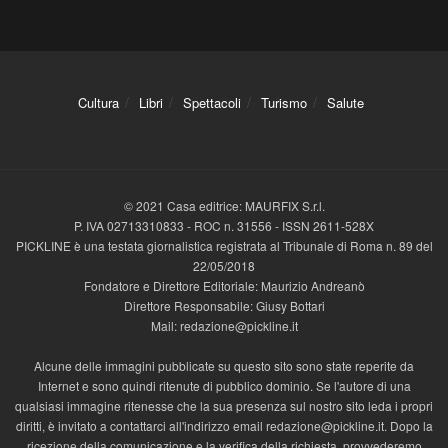
Cultura
Libri
Spettacoli
Turismo
Salute
© 2021 Casa editrice: MAURFIX S.r.l.
P. IVA 02713310833 - ROC n. 31556 - ISSN 2611-528X
PICKLINE è una testata giornalistica registrata al Tribunale di Roma n. 89 del
22/05/2018
Fondatore e Direttore Editoriale: Maurizio Andreanò
Direttore Responsabile: Giusy Bottari
Mail: redazione@pickline.it
Alcune delle immagini pubblicate su questo sito sono state reperite da
Internet e sono quindi ritenute di pubblico dominio. Se l'autore di una
qualsiasi immagine ritenesse che la sua presenza sul nostro sito leda i propri
diritti, è invitato a contattarci all'indirizzo email redazione@pickline.it. Dopo la
ricezione della comunicazione e la verifica della richiesta, provvederemo