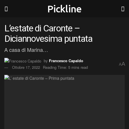
Pickline
L’estate di Caronte –
Diciannovesima puntata
A casa di Marina…
by
Francesco Capaldo
A
A
Ottobre 17, 2022
Reading Time: 5 mins read