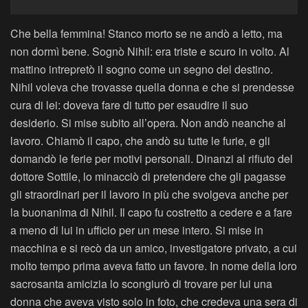
Che bella femmina! Stanco morto se ne andò a letto, ma
non dormì bene. Sognò Nihil: era triste e scuro in volto. Al
mattino intrepretò il sogno come un segno del destino.
Nihil voleva che trovasse quella donna e che si prendesse
cura di lei: doveva fare di tutto per esaudire il suo
desiderio. Si mise subito all’opera. Non andò neanche al
lavoro. Chiamò il capo, che andò su tutte le furie, e gli
domandò le ferie per motivi personali. Dinanzi al rifiuto del
dottore Sottile, lo minacciò di pretendere che gli pagasse
gli straordinari per il lavoro in più che svolgeva anche per
la buonanima di Nihil. Il capo fu costretto a cedere e a fare
a meno di lui in ufficio per un mese intero. Si mise in
macchina e si recò da un amico, investigatore privato, a cui
molto tempo prima aveva fatto un favore. In nome della loro
sacrosanta amicizia lo scongiurò di trovare per lui una
donna che aveva visto solo in foto, che credeva una sera di