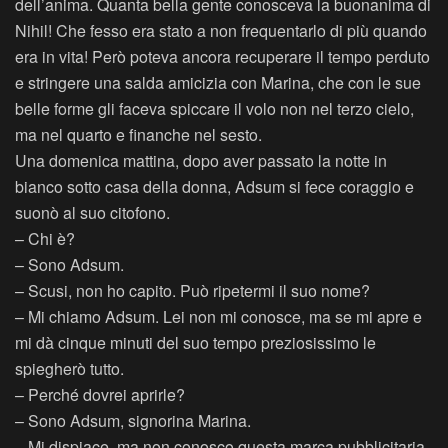
dell’anima. Quanta bella gente conosceva la buonanima di
Nihil! Che fesso era stato a non frequentarlo di più quando
era in vita! Però poteva ancora recuperare il tempo perduto
e stringere una salda amicizia con Marina, che con le sue
belle forme gli faceva spiccare il volo non nel terzo cielo,
ma nel quarto e finanche nel sesto.
Una domenica mattina, dopo aver passato la notte in
bianco sotto casa della donna, Adsum si fece coraggio e
suonò al suo citofono.
– Chi è?
– Sono Adsum.
– Scusi, non ho capito. Può ripetermi il suo nome?
– Mi chiamo Adsum. Lei non mi conosce, ma se mi apre e
mi dà cinque minuti del suo tempo preziosissimo le
spiegherò tutto.
– Perché dovrei aprirle?
– Sono Adsum, signorina Marina.
– Mi dispiace, ma non conosco questa marca pubblicitaria.