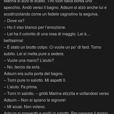
Marina si alzò di scatto. Tirò fuori dalla borsa uno
specchio. Andò verso il bagno. Adsum si alzò anche lui e
scodinzolando come un fedele cagnolino la seguiva.
– Dove va?
– Ho il viso bianco per l’emozione.
– Lei ha il colorito di una rosa di maggio. Lei è…
bellissima!
– È stato un brutto colpo. Ci vuole un po’ di fard. Torno
subito. Lei si metta pure a sedere.
– Vuole una mano? L’aiuto?
– No, faccio da sola.
Adsum era sulla porta del bagno.
– Torni pure in salotto. Mi aspetti lì.
– L’aiuto. Fa prima.
– Torni in salotto. – gridò Marina stizzita e voltandosi verso
Adsum – Non si spiano le signore!
– Mi scusi. Non volevo.
Adsum si spaventò e andò in salotto. Per passare il tempo