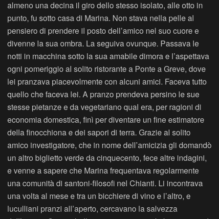
almeno una decina il giro dello stesso isolato, alle otto in
punto, fu sotto casa di Marina. Non stava nella pelle al
pensiero di prendere il posto dell’amico nel suo cuore e
divenne la sua ombra. La seguiva ovunque. Passava le
notti in macchina sotto la sua amabile dimora e l’aspettava
ogni pomeriggio al solito ristorante a Ponte a Greve, dove
lei pranzava piacevolmente con alcuni amici. Faceva tutto
quello che faceva lei. A pranzo prendeva persino le sue
stesse pietanze e da vegetariano qual era, per ragioni di
economia domestica, finì per diventare un fine estimatore
della finocchiona e dei sapori di terra. Grazie al solito
amico investigatore, che in nome dell’amicizia gli domandò
un altro biglietto verde da cinquecento, fece altre indagini,
e venne a sapere che Marina frequentava regolarmente
una comunità di santoni-filosofi nel Chianti. Li incontrava
una volta al mese e tra un bicchiere di vino e l’altro, e
luculliani pranzi all’aperto, cercavano la salvezza