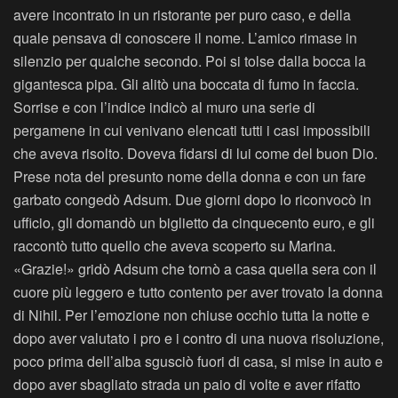
avere incontrato in un ristorante per puro caso, e della
quale pensava di conoscere il nome. L’amico rimase in
silenzio per qualche secondo. Poi si tolse dalla bocca la
gigantesca pipa. Gli alitò una boccata di fumo in faccia.
Sorrise e con l’indice indicò al muro una serie di
pergamene in cui venivano elencati tutti i casi impossibili
che aveva risolto. Doveva fidarsi di lui come del buon Dio.
Prese nota del presunto nome della donna e con un fare
garbato congedò Adsum. Due giorni dopo lo riconvocò in
ufficio, gli domandò un biglietto da cinquecento euro, e gli
raccontò tutto quello che aveva scoperto su Marina.
«Grazie!» gridò Adsum che tornò a casa quella sera con il
cuore più leggero e tutto contento per aver trovato la donna
di Nihil. Per l’emozione non chiuse occhio tutta la notte e
dopo aver valutato i pro e i contro di una nuova risoluzione,
poco prima dell’alba sgusciò fuori di casa, si mise in auto e
dopo aver sbagliato strada un paio di volte e aver rifatto