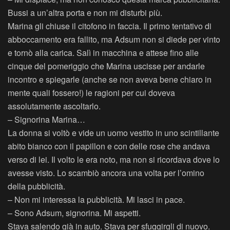
Bussi a un’altra porta e non mi disturbi più.
Marina gli chiuse il citofono in faccia. Il primo tentativo di
abboccamento era fallito, ma Adsum non si diede per vinto
e tornò alla carica. Salì in macchina e attese fino alle
cinque del pomeriggio che Marina uscisse per andarle
incontro e spiegarle (anche se non aveva bene chiaro in
mente quali fossero!) le ragioni per cui doveva
assolutamente ascoltarlo.
– Signorina Marina…
La donna si voltò e vide un uomo vestito in uno scintillante
abito bianco con il papillon e con delle rose che andava
verso di lei. Il volto le era noto, ma non si ricordava dove lo
avesse visto. Lo scambiò ancora una volta per l’omino
della pubblicità.
– Non mi interessa la pubblicità. Mi lasci in pace.
– Sono Adsum, signorina. Mi aspetti.
Stava salendo già in auto. Stava per sfuggirgli di nuovo.