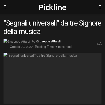
Pickline
“Segnali universali” da tre Signore
della musica
by
Giuseppe Attardi
A
A
Ottobre 30, 2020
Reading Time: 6 mins read