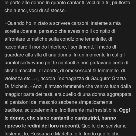
le porte alle donne in quanto cantanti, voci di altri, piuttosto
che autrici, voci di sé stesse.
«Quando ho iniziato a scrivere canzoni, insieme a mia
sorella Joanna, pensavo che avessimo il compito di
affrontare tematiche sulla condizione femminile, di
raccontare il mondo interiore, i sentimenti, il modo di
guardare alla vita di una donna, in un momento in cui gli
uomini scrivevano per le cantanti e non parlavano certo di
cliché maschili, di aborto, di omosessualità femminile. di
violenza etc…», ricorda l’ex “ragazza di Gauguin” Grazia
Di Michele. «Anzi, il ritratto femminile che veniva fuori dalla
maggior parte dei testi, era quello di una donna aggrappata
ai pantaloni del maschio sebbene simpaticamente
traditore, sciupafemmine, indifferente ma irresistibile.
Oggi
le donne, che siano cantanti o cantautrici, hanno
ripreso le redini dei loro racconti.
Quello che scriviamo
insieme, io, Rossana e Mariella, è in fondo quello che