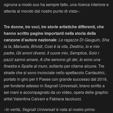
ognuna a modo suo ha sempre fatto, una ricerca interiore e
attenta al mondo dal nostro punto di vista».
Tre donne, tre voci, tre storie artistiche differenti, che
hanno scritto pagine importanti nella storia della
canzone d’autore nazionale
:
Le ragazze Di Gauguin
,
Sha
la la
,
Manuela
,
Brividi
,
Così è la vita
,
Destino
,
Io e mio
padre
,
Gli amori diversi
,
Il cuore mio
,
Semplice
,
Solo i
pazzi sanno amare
,
A che servono gli dei
,
Io sono una
finestra
e
Spalle al muro
, soltanto per citarne alcune. Tre
strade che si sono incrociate nello spettacolo Cantautrici,
portato in giro per il Paese con grande successo dal 2019,
per fondersi adesso in Segnali Universali, brano scritto a
sei mani e accompagnato da un video, opera delle graphic
artist Valentina Calvani e Fabiana Iacolucci.
«In verità,
Segnali Universali
è nata al nostro primo