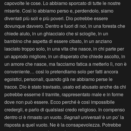
capovolte le cose. Lo abbiamo sporcato di tutte le nostre
miserie. Così lo abbiamo perso e, perdendolo, siamo
diventati più soli e più poveri. Dio potrebbe essere
dovunque davvero. Dentro e fuori di noi, in una foresta che
chiede aiuto, in un ghiacciaio che si scioglie, in un
bambino che aspetta di essere cibato, in un anziano
lasciato troppo solo, in una vita che nasce, in chi parte per
un approdo migliore, in un disperato che chiede ascolto, in
un amore che nasce, ma facciamo fatica a metterlo lì, non è
conveniente… così lo pretendiamo solo per fatti ancora
egoistici, personali, quando già ne abbiamo perse le
tracce. Dio è stato travisato, usato ed abusato anche da chi
potrebbe esserne il tramite, rappresentato male e in forme
dove non può essere. Ecco perché è così impossibile
credergli, e parlo di qualsiasi credo religioso. In compenso
dentro ci è rimasto un vuoto.
Segnali universali
è un po’ la
risposta a quel vuoto. Ne è la consapevolezza. Potrebbe