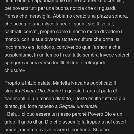
finalmente un appuntamento di fine sofferenze e conflitti,
per trovarci tutti per una buona notizia che ci riguardi.
Pensa che meraviglia. Abbiamo creato una piazza sonora,
che accoglie una miscellanea di suoni, scelti, voluti,
calibrati, cercati, proprio come il nostro modo di vedere il
mondo, con le sue diverse storie e culture che ormai si
incontrano e si fondono, convivendo quell’armonia che
auspichiamo, in un tempo in cui tutto sembra invece volerci
spingere ancora verso inutili frizioni e retrograde
chiusure».
Proprio a inizio estate, Mariella Nava ha pubblicato il
singolo
Povero Dio
. Anche in questo brano si parla di
tradimenti, di un mondo distorto, il testo risulta tuttavia più
diretto, più forte rispetto a
Segnali universali
.
«Beh… ci può essere un nesso perché Povero Dio è un
grido, il grido di un Dio che assomiglia troppo a noi esseri
umani, mentre doveva essere il contrario. Si sono