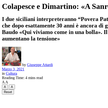
Colapesce e Dimartino: «A Sanr
I due siciliani interpreteranno “Povera Patr
che dopo esattamente 30 anni è ancora di g
Baudo «Qui viviamo come in una bolla». Il c
aumentano la tensione»
by
Giuseppe Attardi
Marzo 3, 2021
in
Cultura
Reading Time: 4 mins read
A
A
A
A
Reset