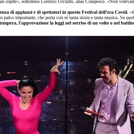
alcun ospite», sottolinea Lorenzo Urciullo, alias Colapesce. «Non volev
enza di applausi e di spettatori in questo Festival dell’era Covid.
«In
alco importante, che porta con sé tanta storia e tanta musica. Su quel p
stempera, l’approvazione la leggi nel sorriso di un volto o nel batti