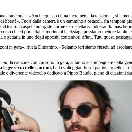
zona arancione”. «Anche questo clima incrementa la tensione», si lame
di libertà». Fuori dalla camera è un cammino a ostacoli, fra tamponi gio
del teatro ci aspettano rigide norme da rispettare. Indossando mascheri
corso che ci porta dal camerino al backstage possiamo mettere la più le
e gettarla in uno degli appositi contenitori rifiuti. Tutti questi passag
nzoni in gara», rivela Dimartino. «Soltanto ieri siamo riusciti ad asco
sima
, la canzone con cui sono in gara, si fanno accompagnare dalla gen
la leggerezza delle canzoni,
balla volteggiando sui pattini a rotelle al
ale e divertente videoclip dedicato a Pippo Baudo, pieno di citazioni 