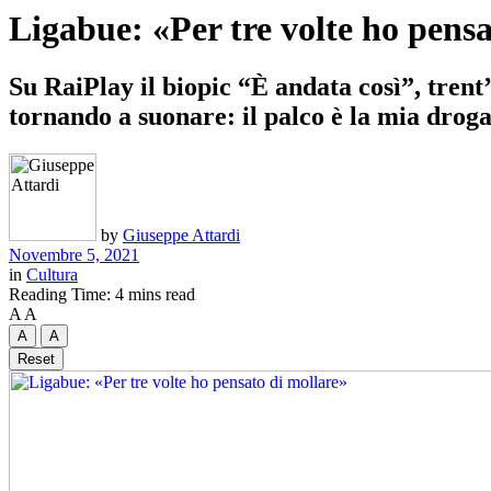
Ligabue: «Per tre volte ho pensa
Su RaiPlay il biopic “È andata così”, trent’
tornando a suonare: il palco è la mia droga
by
Giuseppe Attardi
Novembre 5, 2021
in
Cultura
Reading Time: 4 mins read
A
A
A
A
Reset