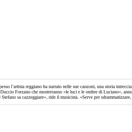
pesso l’artista reggiano ha narrato nelle sue canzoni, una storia intrecc
sta Duccio Forzano che mostreranno «le luci e le ombre di Luciano», ann
rché Stefano sa cazzeggiare», ride il musicista. «Serve per sdrammatizzar