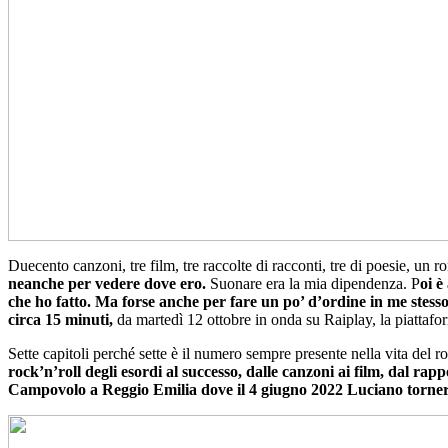
Duecento canzoni, tre film, tre raccolte di racconti, tre di poesie, un
neanche per vedere dove ero.
Suonare era la mia dipendenza. P
oi è
che ho fatto. Ma forse anche per fare un po’ d’ordine in me stesso
circa 15 minuti,
da martedì 12 ottobre in onda su Raiplay, la piattaform
Sette capitoli perché sette è il numero sempre presente nella vita del 
rock’n’roll degli esordi al successo, dalle canzoni ai film, dal r
Campovolo a Reggio Emilia dove il 4 giugno 2022 Luciano torner