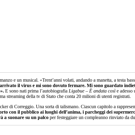
 romanzo e un musical. «Trent’anni volati, andando a manetta, a testa bas
 arrivato il virus e mi sono dovuto fermare. Mi sono guardato indiet
».
E sono nati prima l’autobiografia
Ligabue – È andata così
e adesso
a streaming della tv di Stato che conta 20 milioni di utenti registrati.
rocker di Correggio. Una sorta di talismano. Ciascun capitolo a rapprese
apporto con il pubblico ai luoghi dell’anima, i parcheggi dei superm
à a suonare su un palco
per festeggiare un compleanno rinviato da d