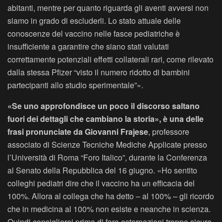
abitanti, mentre per quanto riguarda gli aventi avversi non
siamo in grado di escluderli. Lo stato attuale delle
conoscenze del vaccino nelle fasce pediatriche è
insufficiente a garantire che siano stati valutati
correttamente potenziali effetti collaterali rari, come rilevato
dalla stessa Pfizer “visto il numero ridotto di bambini
partecipanti allo studio sperimentale”».
«Se uno approfondisce un poco il discorso saltano
fuori dei dettagli che cambiano la storia», è una delle
frasi pronunciate da Giovanni Frajese
, professore
associato di Scienze Tecniche Mediche Applicate presso
l’Università di Roma “Foro Italico”, durante la Conferenza
al Senato della Repubblica del 16 giugno. «Ho sentito
colleghi pediatri dire che il vaccino ha un efficacia del
100%. Allora al collega che ha detto – al 100% – gli ricordo
che in medicina al 100% non esiste e neanche in scienza.
Quindi consiglierei prima di fare esternazioni troppo sicure