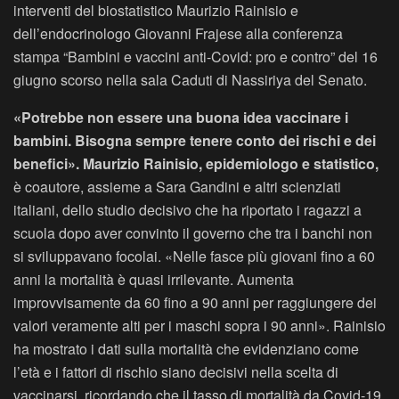
interventi del biostatistico Maurizio Rainisio e
dell’endocrinologo Giovanni Frajese alla conferenza
stampa “Bambini e vaccini anti-Covid: pro e contro” del 16
giugno scorso nella sala Caduti di Nassiriya del Senato.
«Potrebbe non essere una buona idea vaccinare i
bambini. Bisogna sempre tenere conto dei rischi e dei
benefici». Maurizio Rainisio, epidemiologo e statistico,
è coautore, assieme a Sara Gandini e altri scienziati
italiani, dello studio decisivo che ha riportato i ragazzi a
scuola dopo aver convinto il governo che tra i banchi non
si sviluppavano focolai. «Nelle fasce più giovani fino a 60
anni la mortalità è quasi irrilevante. Aumenta
improvvisamente da 60 fino a 90 anni per raggiungere dei
valori veramente alti per i maschi sopra i 90 anni». Rainisio
ha mostrato i dati sulla mortalità che evidenziano come
l’età e i fattori di rischio siano decisivi nella scelta di
vaccinarsi, ricordando che il tasso di mortalità da Covid-19