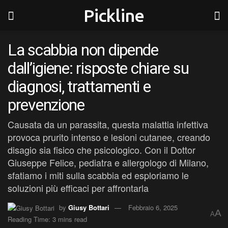
Pickline
La scabbia non dipende
dall’igiene: risposte chiare su
diagnosi, trattamenti e
prevenzione
Causata da un parassita, questa malattia infettiva
provoca prurito intenso e lesioni cutanee, creando
disagio sia fisico che psicologico. Con il Dottor
Giuseppe Felice, pediatra e allergologo di Milano,
sfatiamo i miti sulla scabbia ed esploriamo le
soluzioni più efficaci per affrontarla
by
Giusy Bottari
Febbraio 6, 2025
A
A
Reading Time: 3 mins read