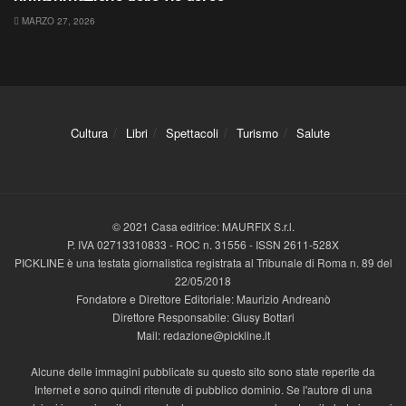
MARZO 27, 2026
Cultura
Libri
Spettacoli
Turismo
Salute
© 2021 Casa editrice: MAURFIX S.r.l.
P. IVA 02713310833 - ROC n. 31556 - ISSN 2611-528X
PICKLINE è una testata giornalistica registrata al Tribunale di Roma n. 89 del
22/05/2018
Fondatore e Direttore Editoriale: Maurizio Andreanò
Direttore Responsabile: Giusy Bottari
Mail: redazione@pickline.it
Alcune delle immagini pubblicate su questo sito sono state reperite da
Internet e sono quindi ritenute di pubblico dominio. Se l'autore di una