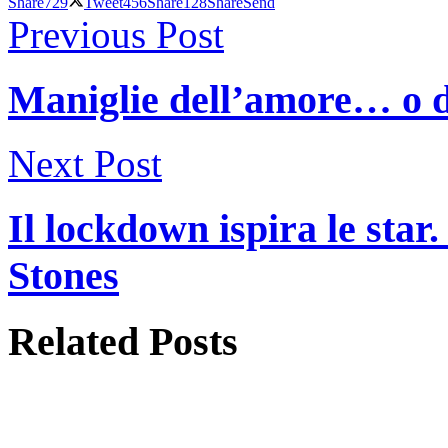
Share
729
Tweet
456
Share
128
Share
Send
Previous Post
Maniglie dell’amore… o d
Next Post
Il lockdown ispira le star
Stones
Related
Posts