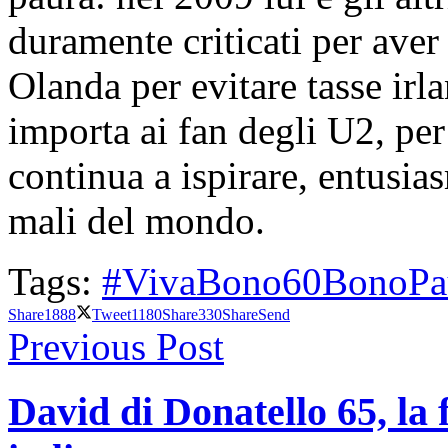
duramente criticati per aver 
Olanda per evitare tasse irl
importa ai fan degli U2, per 
continua a ispirare, entusia
mali del mondo.
Tags:
#VivaBono60
Bono
Pa
Share
1888
Tweet
1180
Share
330
Share
Send
Previous Post
David di Donatello 65, la 