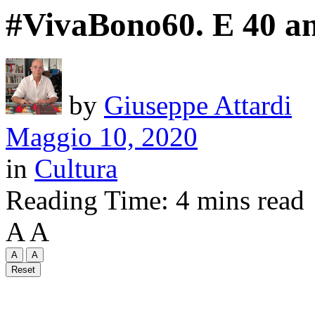
#VivaBono60. E 40 ann
by
Giuseppe Attardi
Maggio 10, 2020
in
Cultura
Reading Time: 4 mins read
A
A
A
A
Reset