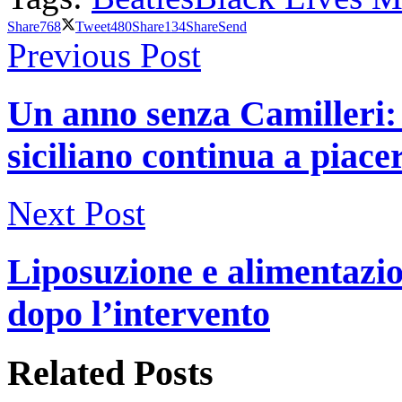
Share
768
Tweet
480
Share
134
Share
Send
Previous Post
Un anno senza Camilleri: 
siciliano continua a piace
Next Post
Liposuzione e alimentazi
dopo l’intervento
Related
Posts