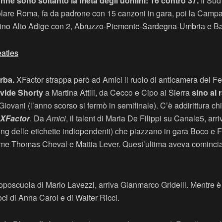
donne sono soltanto la metà degli uomini: 16 contro 37.
Il Sud
icolare Roma, fa da padrone con 15 canzoni in gara, poi la Camp
tino Alto Adige con 2, Abruzzo-Piemonte-Sardegna-Umbria e Basi
atles
rba.
XFactor strappa però ad Amici il ruolo di anticamera del Fest
avide Shorty
a Martina Attili, da Cecco e Cipo ai Sierra
sino al 
vani (l’anno scorso si fermò in semifinale). C’è addirittura ch
XFactor
. Da
Amici
, il talent di Maria De Filippi su Canale5, arr
ing delle etichette indiopendenti) che piazzano in gara Boco e Fra
ome Thomas Cheval e Mattia Lever. Quest’ultima aveva cominciato
doposcuola di Mario Lavezzi, arriva Gianmarco Gridelli. Mentre è t
oci di Anna Carol e di Walter Ricci.