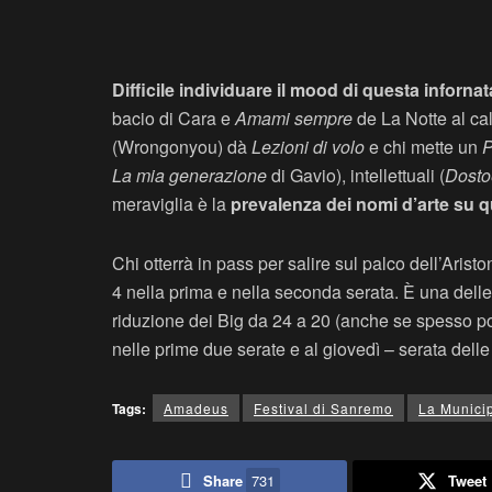
Difficile individuare il mood di questa inforn
bacio di Cara e
Amami sempre
de La Notte al ca
(Wrongonyou) dà
Lezioni di volo
e chi mette un
P
La mia generazione
di Gavio), intellettuali (
Dosto
meraviglia è la
prevalenza dei nomi d’arte su que
Chi otterrà in pass per salire sul palco dell’Aristo
4 nella prima e nella seconda serata. È una dell
riduzione dei Big da 24 a 20 (anche se spesso poi q
nelle prime due serate e al giovedì – serata dell
Tags:
Amadeus
Festival di Sanremo
La Munici
Share
731
Tweet