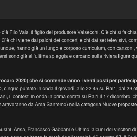
c’è Filo Vals, il figlio del produttore Valsecchi. C’è chi si fa c
 C’è chi viene dai palchi dei concerti e chi dai set televisivi, co
comunque, hanno già un lungo e corposo curriculum, con canzoni, v
iversi sono già all’ultima spiaggia e cercano sulla riviera ligure 
trocaro 2020) che si contenderanno i venti posti per partecipa
o
, cinque puntate in onda il giovedì, alle 22.45 su Rai1, dal 29 
ani, il contest, in onda in prima serata su Rai1 il 17 dicembre, c
li (2 arriveranno da Area Sanremo) nella categoria Nuove proposte
usini, Arisa, Francesco Gabbani e Ultimo, alcuni dei vincitori 