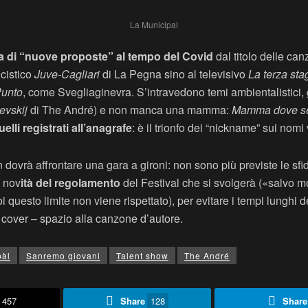
La Municipal
ata di “nuove proposte” al tempo del Covid
dal titolo delle can
lcistico
Juve-Cagliari
di La Pegna sino al televisivo
La terza sta
unto
, come Svegliaginevra. S’intravedono temi ambientalistici, 
evskij
di The André) e non manca una mamma:
Mamma dove se
lli registrati all’anagrafe
: è il trionfo dei “nickname” sui nomi 
n dovrà affrontare una gara a gironi: non sono più previste le sfide
e nov
ità del regolamento
del Festival che si svolgerà («salvo mod
uesto limite non viene rispettato), per evitare i tempi lunghi del
e cover – spazio alla canzone d’autore.
pàl
Sanremo giovani
Talent show
The André
457
Share
128
Share