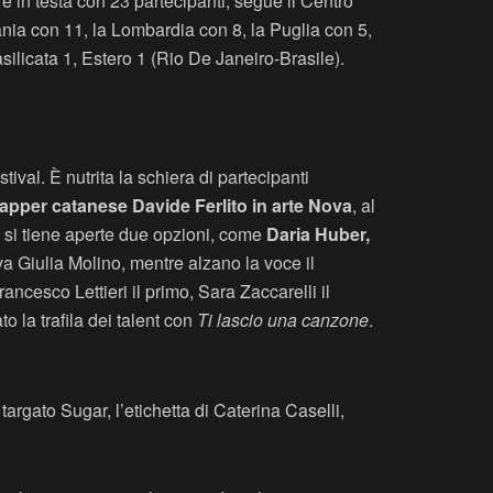
 è in testa con 23 partecipanti, segue il Centro
ania con 11, la Lombardia con 8, la Puglia con 5,
licata 1, Estero 1 (Rio De Janeiro-Brasile).
ival. È nutrita la schiera di partecipanti
rapper catanese Davide Ferlito in arte Nova
, al
i si tiene aperte due opzioni, come
Daria Huber,
iva Giulia Molino, mentre alzano la voce il
ncesco Lettieri il primo, Sara Zaccarelli il
 la trafila dei talent con
Ti lascio una canzone
.
argato Sugar, l’etichetta di Caterina Caselli,