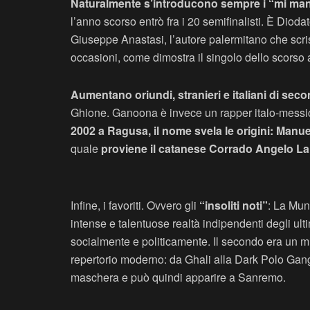
Naturalmente s’introducono sempre i “mi ma
l’anno scorso entrò fra i 20 semifinalisti. È Diod
Giuseppe Anastasi, l’autore palermitano che scriss
occasioni, come dimostra il singolo dello scorso 
Aumentano oriundi, stranieri e italiani di sec
Ghione. Ganoona è invece un rapper italo-messi
2002 a Ragusa, il nome svela le origini: Man
quale
proviene il catanese Corrado Angelo La
Infine, i favoriti. Ovvero gli
“insoliti noti”
: La Muni
intense e talentuose realtà indipendenti degli ul
socialmente e politicamente. Il secondo era un mi
repertorio moderno: da Ghali alla Dark Polo Gang 
maschera e può quindi apparire a Sanremo.