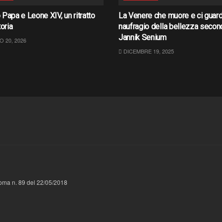
Papa e Leone XIV, un ritratto
La Venere che muore e ci guarda
toria
naufragio della bellezza secon
Jannik Senium
 20, 2026
DICEMBRE 19, 2025
 Roma n. 89 del 22/05/2018