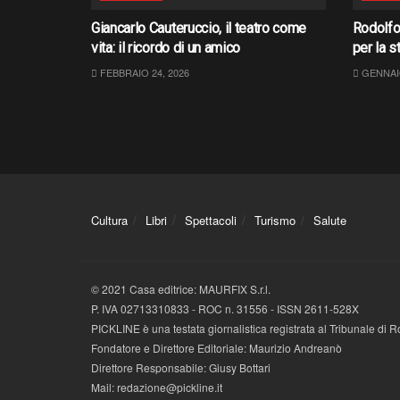
Giancarlo Cauteruccio, il teatro come
Rodolfo 
vita: il ricordo di un amico
per la s
FEBBRAIO 24, 2026
GENNAIO
Cultura
Libri
Spettacoli
Turismo
Salute
© 2021 Casa editrice: MAURFIX S.r.l.
P. IVA 02713310833 - ROC n. 31556 - ISSN 2611-528X
PICKLINE è una testata giornalistica registrata al Tribunale di
Fondatore e Direttore Editoriale: Maurizio Andreanò
Direttore Responsabile: Giusy Bottari
Mail: redazione@pickline.it