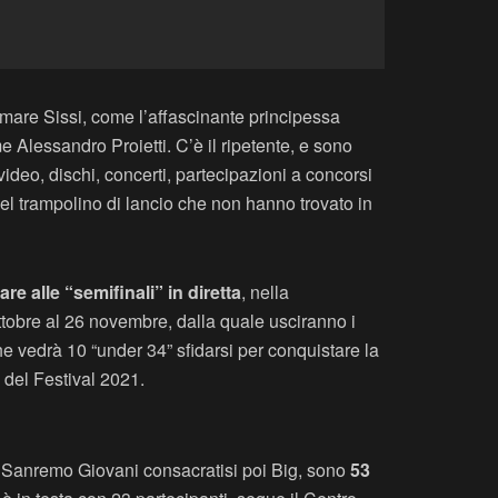
hiamare Sissi, come l’affascinante principessa
me Alessandro Proietti. C’è il ripetente, e sono
ideo, dischi, concerti, partecipazioni a concorsi
quel trampolino di lancio che non hanno trovato in
re alle “semifinali” in diretta
, nella
ottobre al 26 novembre, dalla quale usciranno i
he vedrà 10 “under 34” sfidarsi per conquistare la
 del Festival 2021.
di Sanremo Giovani consacratisi poi Big, sono
53