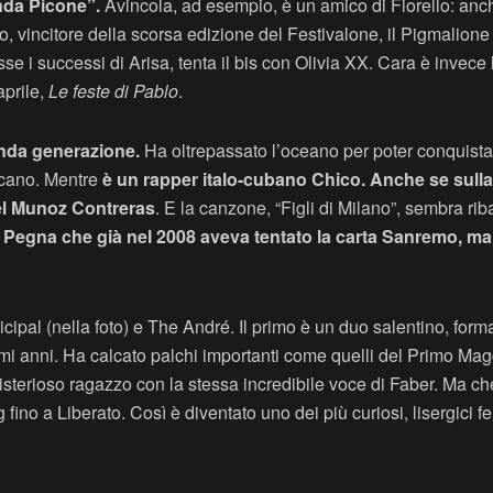
nda Picone”.
Avincola, ad esempio, è un amico di Fiorello: anch
ato, vincitore della scorsa edizione del Festivalone, il Pigmalio
e i successi di Arisa, tenta il bis con Olivia XX. Cara è invece l
aprile,
Le feste di Pablo
.
onda generazione.
Ha oltrepassato l’oceano per poter conquistare
cano. Mentre
è un rapper italo-cubano Chico. Anche se sulla c
uel Munoz Contreras
. E la canzone, “Figli di Milano”, sembra rib
 Pegna che già nel 2008 aveva tentato la carta Sanremo, ma
cipal (nella foto) e The André. Il primo è un duo salentino, formato
timi anni. Ha calcato palchi importanti come quelli del Primo M
sterioso ragazzo con la stessa incredibile voce di Faber. Ma che,
fino a Liberato. Così è diventato uno dei più curiosi, lisergici