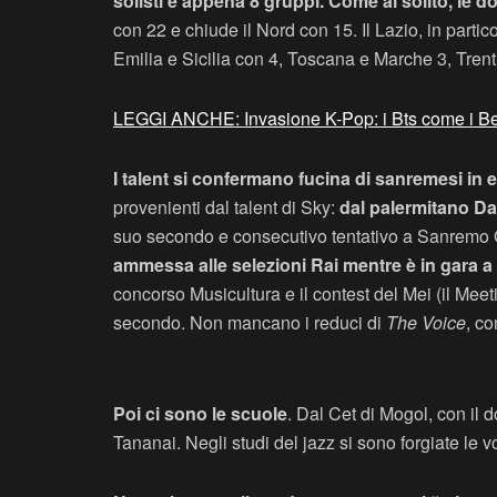
solisti e appena 8 gruppi. Come al solito, le 
con 22 e chiude il Nord con 15. Il Lazio, in part
Emilia e Sicilia con 4, Toscana e Marche 3, Tren
LEGGI ANCHE: Invasione K-Pop: i Bts come i Be
I talent si confermano fucina di sanremesi in e
provenienti dal talent di Sky:
dal palermitano D
suo secondo e consecutivo tentativo a Sanremo Gio
ammessa alle selezioni Rai mentre è in gara a
concorso Musicultura e il contest del Mei (il Meet
secondo. Non mancano i reduci di
The Voice
, c
Poi ci sono le scuole
. Dal Cet di Mogol, con il 
Tananai. Negli studi del jazz si sono forgiate le v