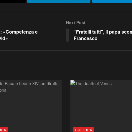
Next Post
no: «Competenza e
“Fratelli tutti”, il papa 
vid»
Francesco
URA
CULTURA