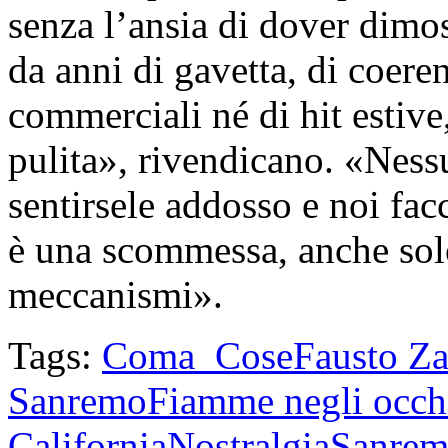
senza l’ansia di dover dimo
da anni di gavetta, di coere
commerciali né di hit estive
pulita», rivendicano. «Ness
sentirsele addosso e noi fac
è una scommessa, anche solo
meccanismi».
Tags:
Coma_Cose
Fausto Za
Sanremo
Fiamme negli occh
California
Nostralgia
Sanrem