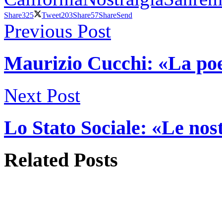
Share
325
Tweet
203
Share
57
Share
Send
Previous Post
Maurizio Cucchi: «La poe
Next Post
Lo Stato Sociale: «Le no
Related
Posts