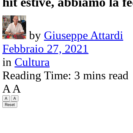
hit estive, abbiamo la f
by
Giuseppe Attardi
Febbraio 27, 2021
in
Cultura
Reading Time: 3 mins read
A
A
A
A
Reset