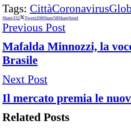
Tags:
Città
Coronavirus
Glob
Share
332
Tweet
208
Share
58
Share
Send
Previous Post
Mafalda Minnozzi, la voce 
Brasile
Next Post
Il mercato premia le nuo
Related
Posts