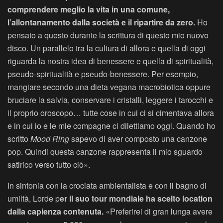
comprendere meglio la vita in una comune,
l’allontanamento dalla società e il ripartire da zero.
Ho
pensato a questo durante la scrittura di questo mio nuovo
disco. Un parallelo tra la cultura di allora e quella di oggi
riguarda la nostra idea di benessere e quella di spiritualità,
pseudo-spiritualità e pseudo-benessere. Per esempio,
mangiare secondo una dieta vegana macrobiotica oppure
bruciare la salvia, conservare i cristalli, leggere i tarocchi e
il proprio oroscopo… tutte cose in cui ci si cimentava allora
e in cui io e le mie compagne ci dilettiamo oggi. Quando ho
scritto
Mood Ring
sapevo di aver composto una canzone
pop. Quindi questa canzone rappresenta il mio sguardo
satirico verso tutto ciò».
In sintonia con la crociata ambientalista e con il bagno di
umiltà, Lorde p
er il suo tour mondiale ha scelto location
dalla capienza contenuta.
«Preferirei di gran lunga avere