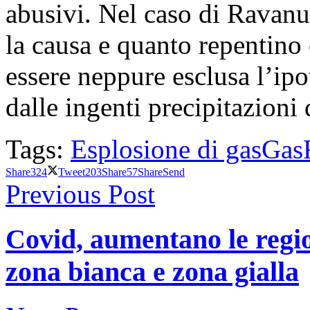
abusivi. Nel caso di Ravanus
la causa e quanto repentino
essere neppure esclusa l’ip
dalle ingenti precipitazioni 
Tags:
Esplosione di gas
Gas
Share
324
Tweet
203
Share
57
Share
Send
Previous Post
Covid, aumentano le regio
zona bianca e zona gialla