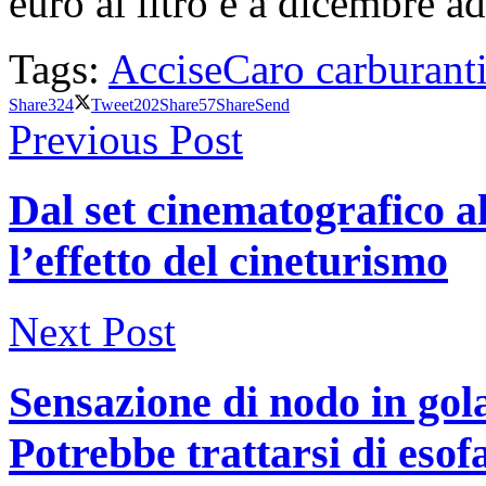
euro al litro e a dicembre ad
Tags:
Accise
Caro carburant
Share
324
Tweet
202
Share
57
Share
Send
Previous Post
Dal set cinematografico al
l’effetto del cineturismo
Next Post
Sensazione di nodo in gol
Potrebbe trattarsi di esofa