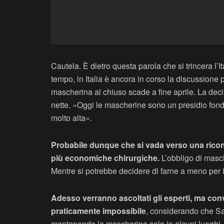
Cautela. È dietro questa parola che si trincera l’
tempo, in Italia è ancora in corso la discussione
mascherina al chiuso scade a fine aprile. La de
nette. «Oggi le mascherine sono un presidio fon
molto alta».
Probabile dunque che si vada verso una riconf
più economiche chirurgiche.
L’obbligo di masch
Mentre si potrebbe decidere di farne a meno per i
Adesso verranno ascoltati gli esperti, ma con
praticamente impossibile
, considerando che Salv
mantenendo la mascherina solo in alcuni luoghi, 