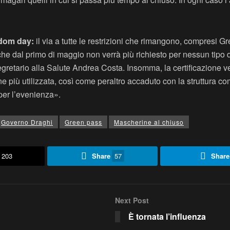
edom day:
il via a tutte le restrizioni che rimangono, compresi 
 che dal primo di maggio non verrà più richiesto per nessun tipo 
egretario alla Salute Andrea Costa. Insomma, la certificazione v
 più utilizzata, così come peraltro accaduto con la struttura co
per l’evenienza».
Governo Draghi
Green pass
Mascherine al chiuso
203
Share
57
Share
Next Post
È tornata l’influenza