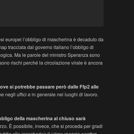
Paesi europei l’obbligo di mascherina è decaduto da
p tracciata dal governo italiano l’obbligo di
logica. Ma le parole del ministro Speranza sono
no rischi perché la circolazione virale è ancora
ove si potrebbe passare però dalle Ffp2 alle
egli uffici e in generale nei luoghi di lavoro.
bbligo della mascherina al chiuso sarà
marzo. È possibile, invece, che si proceda per gradi
l’addio alle mascherine il primo maggio sembra