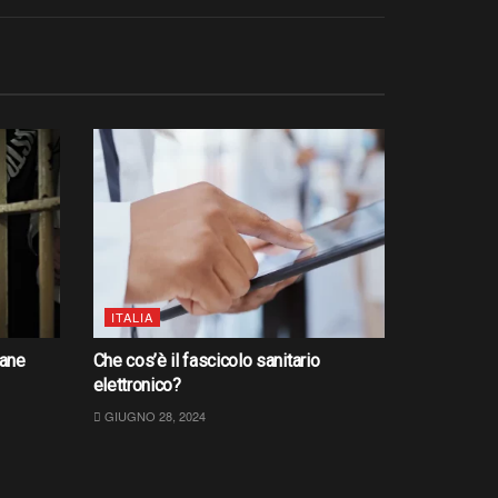
ITALIA
iane
Che cos’è il fascicolo sanitario
elettronico?
GIUGNO 28, 2024