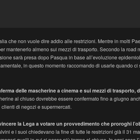
Italia che non vuole dire addio alle restrizioni. Mentre in molti 
 per mantenerlo almeno sui mezzi di trasporto. Secondo la road ma
cisione sarà presa dopo Pasqua in base all’evoluzione epidemio
damentale, in questo momento raccomando di usarle quando ci so
erma delle mascherine a cinema e sui mezzi di trasporto, d
erine al chiuso dovrebbe essere confermato fino a giugno anche n
 clienti di negozi e supermercati.
vincere la Lega a votare un provvedimento che proroghi l’o
ini e i suoi chiedevano la fine di tutte le restrizioni già il 31 
magari quelli in cui si passa più tempo al chiuso. In ogni caso 