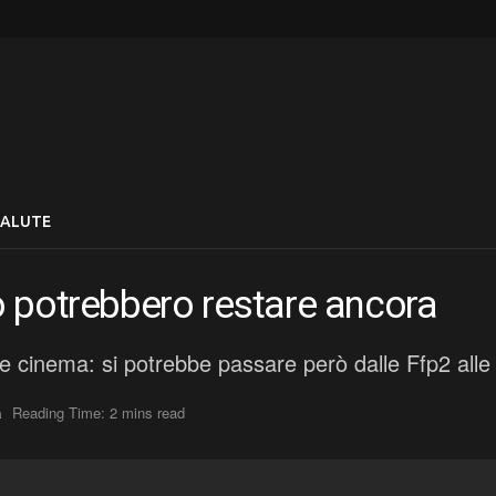
SALUTE
o potrebbero restare ancora
 e cinema: si potrebbe passare però dalle Ffp2 all
a
Reading Time: 2 mins read