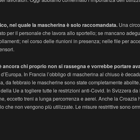
lico, nel quale la mascherina è solo raccomandata.
Una circol
ato per il personale che lavora allo sportello; se mancano adeg
lamenti; nel corso delle riunioni in presenza; nelle file per a
ensori.
è ancora chi proprio non si rassegna e vorrebbe portare avanti
 d’Europa. In Francia l’obbligo di mascherina al chiuso è decadu
egia, da febbraio le mascherine sono state completamente abolit
lla Ue a togliere tutte le restrizioni anti-Covid. In Svizzera da
e, eccetto treni a lunga percorrenza e aerei. Anche la Croazia 
io che non vengono più utilizzate. Le misure restrittive sono orm