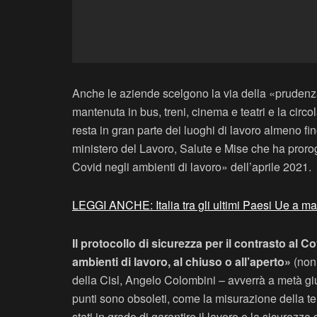
Anche le aziende scelgono la via della «prudenza»
mantenuta in bus, treni, cinema e teatri e la circ
resta in gran parte dei luoghi di lavoro almeno f
ministero del Lavoro, Salute e Mise che ha prorog
Covid negli ambienti di lavoro» dell’aprile 2021.
LEGGI ANCHE: Italia tra gli ultimi Paesi Ue a ma
Il protocollo di sicurezza per il contrasto al C
ambienti di lavoro, al chiuso o all’aperto»
(non 
della Cisl, Angelo Colombini – avverrà a metà giug
punti sono obsoleti, come la misurazione della te
stati in grado di garantire il lavoro e la sicurez