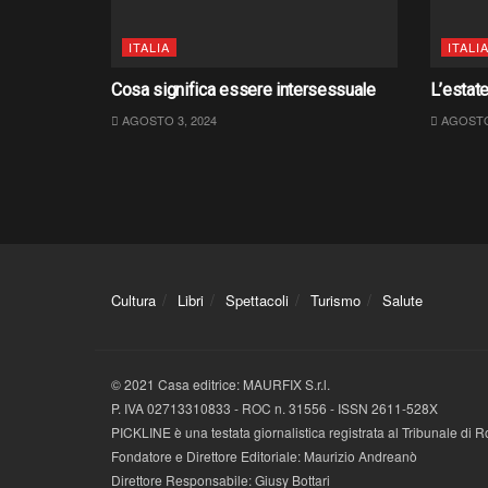
ITALIA
ITALI
Cosa significa essere intersessuale
L’estate
AGOSTO 3, 2024
AGOSTO 
Cultura
Libri
Spettacoli
Turismo
Salute
© 2021 Casa editrice: MAURFIX S.r.l.
P. IVA 02713310833 - ROC n. 31556 - ISSN 2611-528X
PICKLINE è una testata giornalistica registrata al Tribunale di
Fondatore e Direttore Editoriale: Maurizio Andreanò
Direttore Responsabile: Giusy Bottari