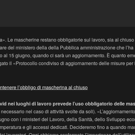
. Le mascherine restano obbligatorie sul lavoro, sia al chiuso 
olare del ministero della della Pubblica amministrazione che l’ha
ino al 15 giugno, quando ci sarà un aggiornamento. È quanto emers
ato il «Protocollo condiviso di aggiornamento delle misure per il
ntenere l’obbligo di mascherina al chiuso
ovid nei luoghi di lavoro prevede l’uso obbligatorio delle mas
necessario nel caso di attività svolte da soli). «L’aggiornamento
no con i ministeri del Lavoro, della Sanità, dello Sviluppo econo
mperatura e gli accessi dedicati. Decideremo fino a quando mante
za dei lavoratori. Oggi abbiamo confermato l’importanza dell’util