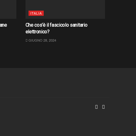
ITALIA
iane
Che cos’è il fascicolo sanitario
elettronico?
GIUGNO 28, 2024