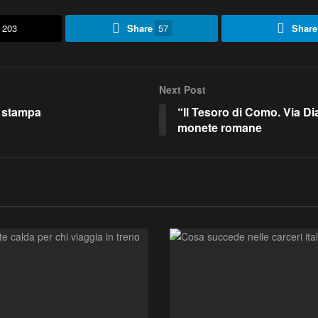
203
Share
57
Share
Next Post
i stampa
“Il Tesoro di Como. Via Dia
monete romane