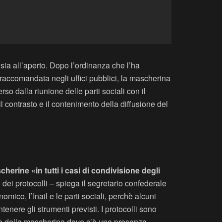
sia all’aperto. Dopo l’ordinanza che l’ha
 raccomandata negli uffici pubblici, la mascherina
o dalla riunione delle parti sociali con il
 contrasto e il contenimento della diffusione del
cherine «in tutti i casi di condivisione degli
 dei protocolli – spiega il segretario confederale
mico, l’Inail e le parti sociali, perchè alcuni
nere gli strumenti previsti. I protocolli sono
izzo della mascherina dove c’è una presenza