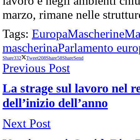
lavoro e negli ambienti chius
marzo, rimane nelle struttur
Tags:
Europa
Mascherine
Mas
mascherina
Parlamento euro
Share
332
Tweet
208
Share
58
Share
Send
Previous Post
La strage sul lavoro nel r
dell’inizio dell’anno
Next Post