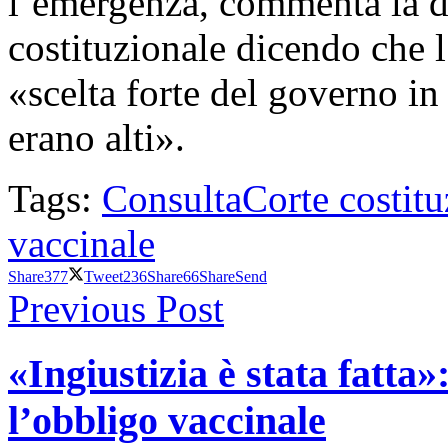
l’emergenza, commenta la d
costituzionale dicendo che l
«scelta forte del governo in 
erano alti».
Tags:
Consulta
Corte costitu
vaccinale
Share
377
Tweet
236
Share
66
Share
Send
Previous Post
«Ingiustizia è stata fatta»
l’obbligo vaccinale