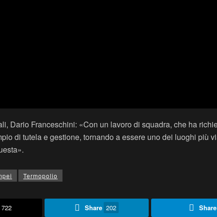
turali, Dario Franceschini: «Con un lavoro di squadra, che ha rich
i tutela e gestione, tornando a essere uno dei luoghi più visitati
uesta».
mpei
Termopolio
722
Share
202
Share