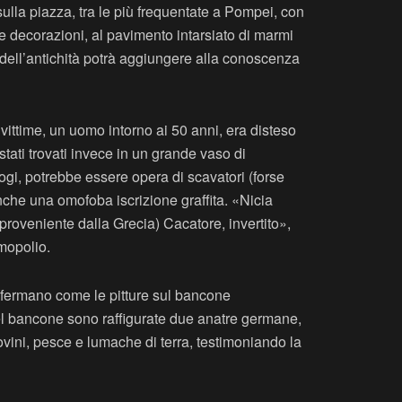
sulla piazza, tra le più frequentate a Pompei, con
ie decorazioni, al pavimento intarsiato di marmi
dell’antichità potrà aggiungere alla conoscenza
vittime, un uomo intorno ai 50 anni, era disteso
stati trovati invece in un grande vaso di
ogi, potrebbe essere opera di scavatori (forse
nche una omofoba iscrizione graffita. «Nicia
proveniente dalla Grecia) Cacatore, invertito»,
rmopolio.
onfermano come le pitture sul bancone
i del bancone sono raffigurate due anatre germane,
rovini, pesce e lumache di terra, testimoniando la