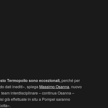
questo Termopolio sono eccezionali,
perché per
do dati inediti», spiega
Massimo Osanna
, nuovo
n team interdisciplinare – continua Osanna –
i già effettuate in situ a Pompei saranno
cotta».