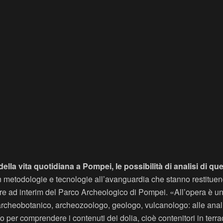
 della vita quotidiana a Pompei, le possibilità di analisi di 
n metodologie e tecnologie all’avanguardia che stanno restituen
tore ad interim del Parco Archeologico di Pompei. «All’opera è u
rcheobotanico, archeozoologo, geologo, vulcanologo: alle analis
io per comprendere i contenuti dei dolia, cioè contenitori in terra