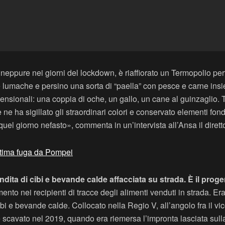
neppure nei giorni del lockdown, è riaffiorato un Termopolio per
alle lumache e persino una sorta di “paella” con pesce e carne 
ensionali: una coppia di oche, un gallo, un cane al guinzaglio. 
e ne ha sigillato gli straordinari colori e conservato elementi fon
 quel giorno nefasto», commenta in un’intervista all’Ansa il di
ltima fuga da Pompei
ndita di cibi e bevande calde affacciata su strada. È il prog
vamento nei recipienti di tracce degli alimenti venduti in strada. Er
 e bevande calde. Collocato nella Regio V, all’angolo fra il vi
e scavato nel 2019, quando era riemersa l’impronta lasciata sull