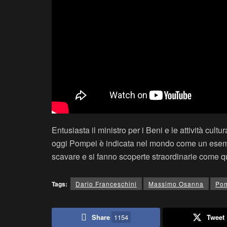
Entusiasta il ministro per i Beni e le attività cul
oggi Pompei è indicata nel mondo come un esempio d
scavare e si fanno scoperte straordinarie come q
Tags:
Dario Franceschini
Massimo Osanna
Po
Share
1154
Tweet