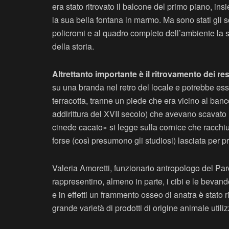
era stato ritrovato il balcone del primo piano, in
la sua bella fontana in marmo. Ma sono stati gli s
policromi e al quadro completo dell’ambiente la 
della storia.
Altrettanto importante è il ritrovamento dei re
su una branda nel retro del locale e potrebbe esser
terracotta, tranne un piede che era vicino al ban
addirittura del XVII secolo) che avevano scavato 
cinede cacato» si legge sulla cornice che racchiu
forse (così presumono gli studiosi) lasciata per p
Valeria Amoretti, funzionario antropologo del Par
rappresentino, almeno in parte, i cibi e le bevand
e in effetti un frammento osseo di anatra è stato 
grande varietà di prodotti di origine animale utili