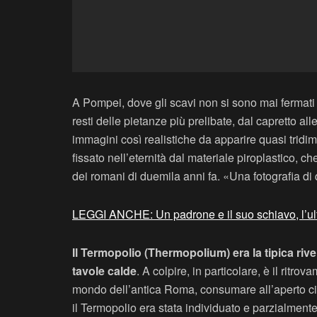
A Pompei, dove gli scavi non si sono mai fermati 
resti delle pietanze più prelibate, dal capretto 
immagini così realistiche da apparire quasi tridim
fissato nell’eternità dal materiale piroplastico, ch
dei romani di duemila anni fa. «Una fotografia di
LEGGI ANCHE: Un padrone e il suo schiavo, l’u
Il Termopolio (Thermopolium) era la tipica rive
tavole calde
. A colpire, in particolare, è il ritro
mondo dell’antica Roma, consumare all’aperto cibi
il Termopolio era stata individuato e parzialment