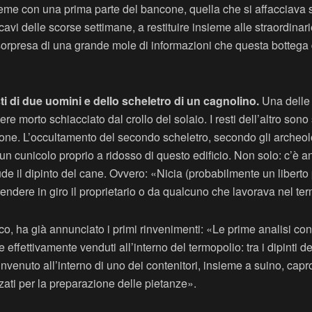
sieme con una prima parte del bancone, quella che si affacciava 
cavi delle scorse settimane, a restituire insieme alle straordinar
sorpresa di una grande mole di informazioni che questa bottega 
sti di due uomini e dello scheletro di un cagnolino.
Una delle 
e morto schiacciato dal crollo del solaio. I resti dell’altro sono 
cone. L’occultamento del secondo scheletro, secondo gli archeol
un cunicolo proprio a ridosso di questo edificio. Non solo: c’è a
de il dipinto del cane. Ovvero: «Nicia (probabilmente un liberto 
rendere in giro il proprietario o da qualcuno che lavorava nel te
co, ha già annunciato i primi rinvenimenti: «Le prime analisi c
e effettivamente venduti all’interno del termopolio: tra i dipint
rinvenuto all’interno di uno dei contenitori, insieme a suino, cap
zzati per la preparazione delle pietanze».