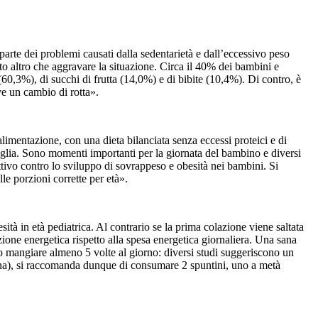
parte dei problemi causati dalla sedentarietà e dall’eccessivo peso
to altro che aggravare la situazione. Circa il 40% dei bambini e
(60,3%), di succhi di frutta (14,0%) e di bibite (10,4%). Di contro, è
ve un cambio di rotta».
imentazione, con una dieta bilanciata senza eccessi proteici e di
miglia. Sono momenti importanti per la giornata del bambino e diversi
ttivo contro lo sviluppo di sovrappeso e obesità nei bambini. Si
e porzioni corrette per età».
sità in età pediatrica. Al contrario se la prima colazione viene saltata
ione energetica rispetto alla spesa energetica giornaliera. Una sana
o mangiare almeno 5 volte al giorno: diversi studi suggeriscono un
e cena), si raccomanda dunque di consumare 2 spuntini, uno a metà