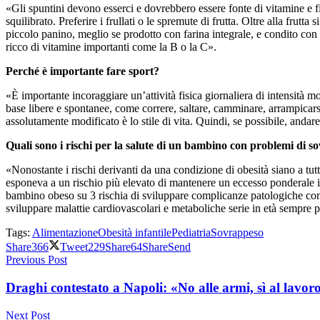
«Gli spuntini devono esserci e dovrebbero essere fonte di vitamine e fibr
squilibrato. Preferire i frullati o le spremute di frutta. Oltre alla fru
piccolo panino, meglio se prodotto con farina integrale, e condito con
ricco di vitamine importanti come la B o la C».
Perché è importante fare sport?
«È importante incoraggiare un’attività fisica giornaliera di intensità mo
base libere e spontanee, come correre, saltare, camminare, arrampicarsi
assolutamente modificato è lo stile di vita. Quindi, se possibile, andare 
Quali sono i rischi per la salute di un bambino con problemi di 
«Nonostante i rischi derivanti da una condizione di obesità siano a tut
esponeva a un rischio più elevato di mantenere un eccesso ponderale i
bambino obeso su 3 rischia di sviluppare complicanze patologiche come 
sviluppare malattie cardiovascolari e metaboliche serie in età sempre 
Tags:
Alimentazione
Obesità infantile
Pediatria
Sovrappeso
Share
366
Tweet
229
Share
64
Share
Send
Previous Post
Draghi contestato a Napoli: «No alle armi, sì al lavor
Next Post