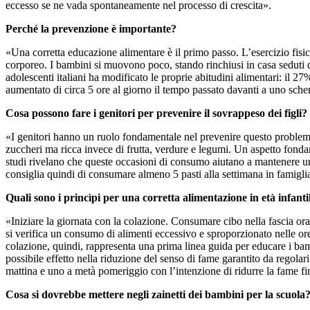
eccesso se ne vada spontaneamente nel processo di crescita».
Perché la prevenzione è importante?
«Una corretta educazione alimentare è il primo passo. L’esercizio fisic
corporeo. I bambini si muovono poco, stando rinchiusi in casa seduti da
adolescenti italiani ha modificato le proprie abitudini alimentari: il 
aumentato di circa 5 ore al giorno il tempo passato davanti a uno sch
Cosa possono fare i genitori per prevenire il sovrappeso dei figli?
«I genitori hanno un ruolo fondamentale nel prevenire questo problema,
zuccheri ma ricca invece di frutta, verdure e legumi. Un aspetto fonda
studi rivelano che queste occasioni di consumo aiutano a mantenere una 
consiglia quindi di consumare almeno 5 pasti alla settimana in famigli
Quali sono i princìpi per una corretta alimentazione in età infanti
«Iniziare la giornata con la colazione. Consumare cibo nella fascia orari
si verifica un consumo di alimenti eccessivo e sproporzionato nelle ore
colazione, quindi, rappresenta una prima linea guida per educare i ba
possibile effetto nella riduzione del senso di fame garantito da regola
mattina e uno a metà pomeriggio con l’intenzione di ridurre la fame fi
Cosa si dovrebbe mettere negli zainetti dei bambini per la scuola