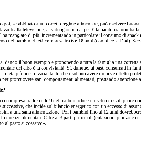
o poi, se abbinato a un corretto regime alimentare, può risolvere buona 
vanti alla televisione, ai videogiochi o al pc. E la pandemia non ha fat
27% ha mangiato di più, incrementando in particolare il consumo di snack 
ermo nei bambini di età compresa tra 6 e 18 anni (complice la Dad). Ser
 dando il buon esempio e proponendo a tutta la famiglia una corretta al
mentale del cibo è la convivialità. Sì, dunque, ai pasti consumati in fa
dieta più ricca e varia, tanto che risultano avere un lieve effetto prote
a per promuovere sani comportamenti alimentari, prestando attenzione all
le?
a compresa tra le 6 e le 9 del mattino riduce il rischio di sviluppare obe
 successive, che incide sul bilancio energetico con un eccesso di assunz
mbini a una sana alimentazione. Poi i bambini fino ai 12 anni dovrebber
ri frequenze alimentari. Oltre ai 3 pasti principali (colazione, pranzo 
no al pasto successivo».
?