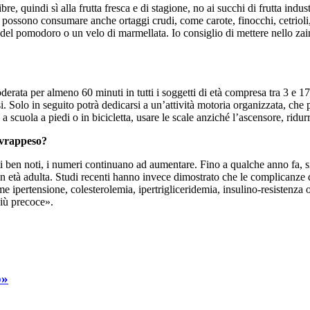
e, quindi sì alla frutta fresca e di stagione, no ai succhi di frutta indus
tta si possono consumare anche ortaggi crudi, come carote, finocchi, cetrio
 del pomodoro o un velo di marmellata. Io consiglio di mettere nello zai
derata per almeno 60 minuti in tutti i soggetti di età compresa tra 3 e 17
. Solo in seguito potrà dedicarsi a un’attività motoria organizzata, che 
a scuola a piedi o in bicicletta, usare le scale anziché l’ascensore, ridur
sovrappeso?
ti ben noti, i numeri continuano ad aumentare. Fino a qualche anno fa, si
n età adulta. Studi recenti hanno invece dimostrato che le complicanze 
ipertensione, colesterolemia, ipertrigliceridemia, insulino-resistenza o
più precoce».
o»