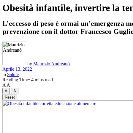
Obesità infantile, invertire la 
L’eccesso di peso è ormai un’emergenza mo
prevenzione con il dottor Francesco Gugliel
by
Maurizio Andreanò
Aprile 13, 2022
in
Salute
Reading Time: 4 mins read
A
A
A
A
Reset