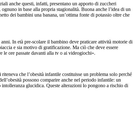
triali anche questi, infatti, presentano un apporto di zuccheri
li, ognuno in base alla propria stagionalità. Buona anche l’idea di un
netto dei bambini una banana, un’ottima fonte di potassio oltre che
 anni. In età pre-scolare il bambino deve praticare attività motorie di
piaccia e sia motivo di gratificazione. Ma ciò che deve essere
re le ore passate davanti alla tv o ai videogiochi».
 riteneva che l’obesità infantile costituisse un problema solo perché
dell’obesità possono comparire anche nel periodo infantile: un
 intolleranza glucidica. Queste alterazioni lo pongono a rischio di