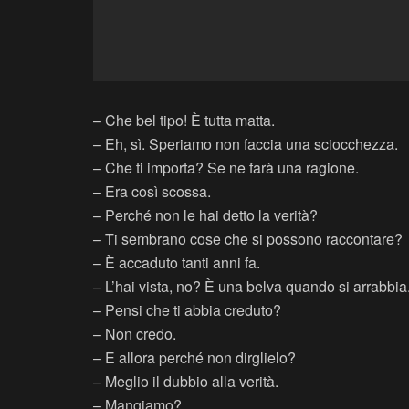
– Che bel tipo! È tutta matta.
– Eh, sì. Speriamo non faccia una sciocchezza.
– Che ti importa? Se ne farà una ragione.
– Era così scossa.
– Perché non le hai detto la verità?
– Ti sembrano cose che si possono raccontare?
– È accaduto tanti anni fa.
– L’hai vista, no? È una belva quando si arrabbia
– Pensi che ti abbia creduto?
– Non credo.
– E allora perché non dirglielo?
– Meglio il dubbio alla verità.
– Mangiamo?