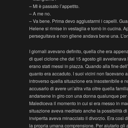
– Mi è passato l’appetito.
– A me no.
– Va bene. Prima devo aggiustarmi i capelli. Guard
Helene si rimise in vestaglia e tornò in cucina. 
perseguitava e non gliene andava bene una. L’omb
I giornali avevano definito, quella che era appena
di quel ciclone che dal 15 agosto gli avvelenava la
erano stati messi in piazza. Quando alla fine dell
quanto era accaduto. I suoi vicini non facevano a
introverso quella situazione era insostenibile e 
accusarlo di avere un’altra vita oltre quella famil
andarsene in giro con una donna qualunque per c
Malediceva il momento in cui si era messo in macc
situazione aveva meditato anche la possibilità di
inviperita aveva minacciato il divorzio. Era così d
la propria umana comprensione. Per aiutarlo gli av