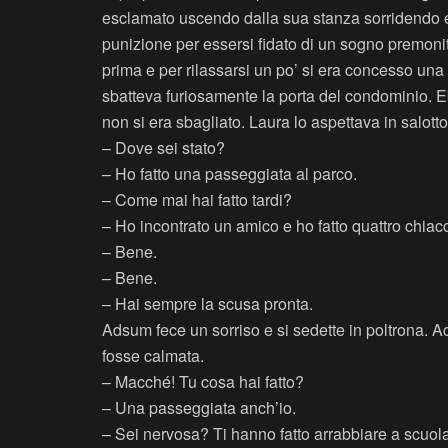
esclamato uscendo dalla sua stanza sorridendo e
punizione per essersi fidato di un sogno premonitor
prima e per rilassarsi un po’ si era concesso un
sbatteva furiosamente la porta del condominio. E
non si era sbagliato. Laura lo aspettava in salot
– Dove sei stato?
– Ho fatto una passeggiata al parco.
– Come mai hai fatto tardi?
– Ho incontrato un amico e ho fatto quattro chiac
– Bene.
– Bene.
– Hai sempre la scusa pronta.
Adsum fece un sorriso e si sedette in poltrona. 
fosse calmata.
– Macché! Tu cosa hai fatto?
– Una passeggiata anch’io.
– Sei nervosa? Ti hanno fatto arrabbiare a scuol