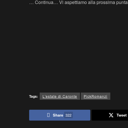
… Continua… Vi aspettiamo alla prossima punta
Tags:
L'estate di Caronte
PickRomanzi
Share
322
Tweet