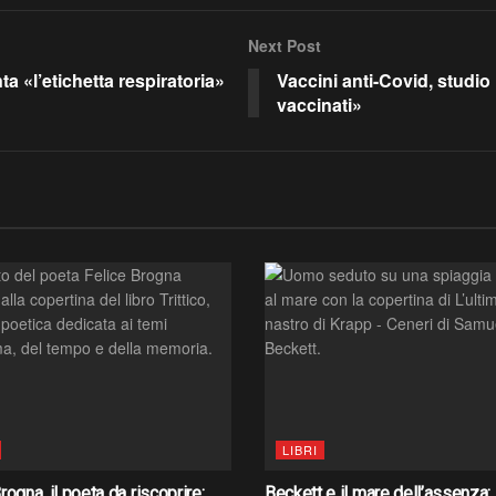
Next Post
a «l’etichetta respiratoria»
Vaccini anti-Covid, studio 
vaccinati»
LIBRI
rogna, il poeta da riscoprire:
Beckett e il mare dell’assenza: i