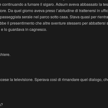
 continuando a fumare il sigaro. Adsum aveva abbassato la test
e. Da quel giorno aveva preso l’abitudine di trattenersi in uffici
a passeggiata serale nel parco sotto casa. Stava quasi per rient
bbe il presentimento che altre sventure stessero per abbattersi 
to e lo guardava in cagnesco.
chiere.
Accese la televisione. Sperava così di rimandare quel dialogo, 
a?