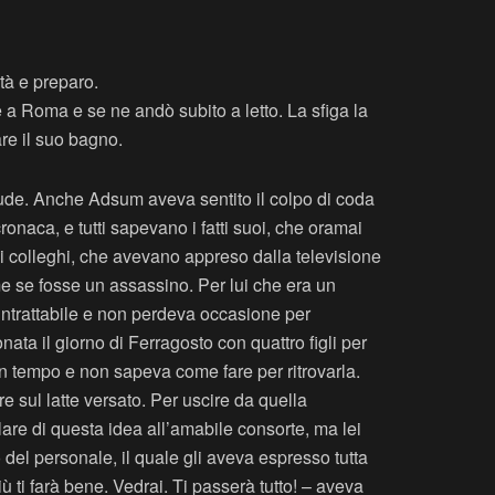
rtà e preparo.
 a Roma e se ne andò subito a letto. La sfiga la
re il suo bagno.
 crude. Anche Adsum aveva sentito il colpo di coda
ronaca, e tutti sapevano i fatti suoi, che oramai
ai colleghi, che avevano appreso dalla televisione
me se fosse un assassino. Per lui che era un
 intrattabile e non perdeva occasione per
ata il giorno di Ferragosto con quattro figli per
n tempo e non sapeva come fare per ritrovarla.
 sul latte versato. Per uscire da quella
are di questa idea all’amabile consorte, ma lei
o del personale, il quale gli aveva espresso tutta
ù ti farà bene. Vedrai. Ti passerà tutto! – aveva