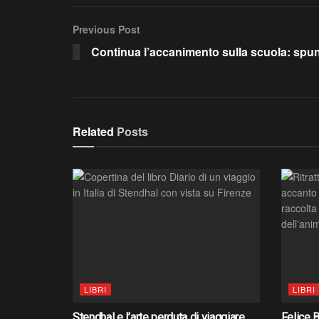
Previous Post
Continua l’accanimento sulla scuola: spunt
Related
Posts
LIBRI
LIBRI
Stendhal e l’arte perduta di viaggiare
Felice B