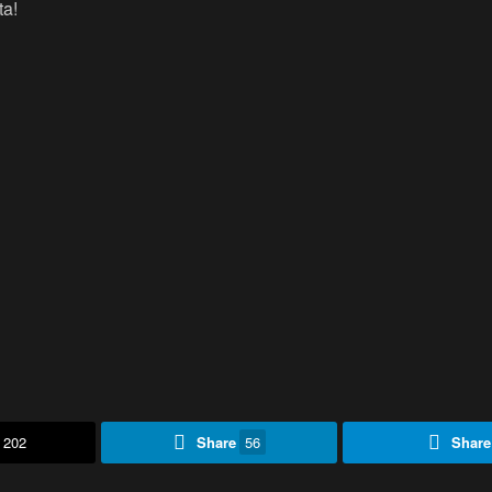
ta!
202
Share
56
Share