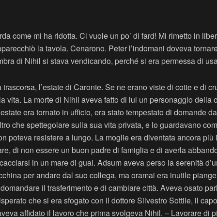
a come mi ha ridotta. Ci vuole un po’ di fard! Mi rimetto in libe
Apparecchiò la tavola. Cenarono. Peter l’indomani doveva tornare
ra di Nihil si stava vendicando, perché si era permessa di usa
 trascorsa, l’estate di Caronte. Se ne erano viste di cotte e di
 vita. La morte di Nihil aveva fatto di lui un personaggio della c
’estate era tornato in ufficio, era stato tempestato di domande d
ltro che spettegolare sulla sua vita privata, e lo guardavano co
non poteva resistere a lungo. La moglie era diventata ancora più
iare, di non essere un buon padre di famiglia e di averla abbandon
acciarsi in un mare di guai. Adsum aveva perso la serenità d’u
hina per andare dal suo collega, ma oramai era inutile piangere
 domandare il trasferimento e di cambiare città. Aveva osato parl
isperato che si era sfogato con il dottore Silvestro Sottile, il cap
eva affidato il lavoro che prima svolgeva Nihil. – Lavorare di pi