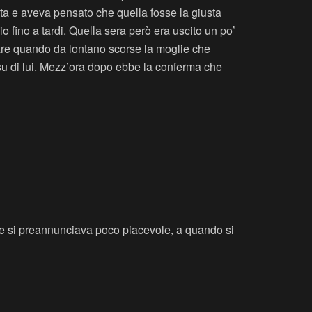
a e aveva pensato che quella fosse la giusta
o fino a tardi. Quella sera però era uscito un po’
rare quando da lontano scorse la moglie che
su di lui. Mezz’ora dopo ebbe la conferma che
che si preannunciava poco piacevole, a quando si