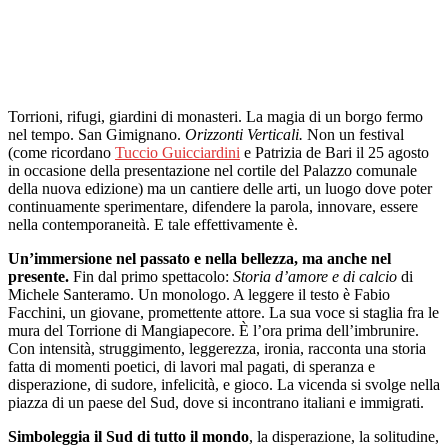
Torrioni, rifugi, giardini di monasteri. La magia di un borgo fermo
nel tempo. San Gimignano.
Orizzonti Verticali.
Non un festival
(come ricordano
Tuccio Guicciardini
e Patrizia de Bari il 25 agosto
in occasione della presentazione nel cortile del Palazzo comunale
della nuova edizione) ma un cantiere delle arti, un luogo dove poter
continuamente sperimentare, difendere la parola, innovare, essere
nella contemporaneità. E tale effettivamente è.
Un’immersione nel passato e nella bellezza, ma anche nel
presente.
Fin dal primo spettacolo:
Storia d’amore e di calcio
di
Michele Santeramo. Un monologo. A leggere il testo è Fabio
Facchini, un giovane, promettente attore. La sua voce si staglia fra le
mura del Torrione di Mangiapecore. È l’ora prima dell’imbrunire.
Con intensità, struggimento, leggerezza, ironia, racconta una storia
fatta di momenti poetici, di lavori mal pagati, di speranza e
disperazione, di sudore, infelicità, e gioco. La vicenda si svolge nella
piazza di un paese del Sud, dove si incontrano italiani e immigrati.
Simboleggia il Sud di tutto il mondo
, la disperazione, la solitudine,