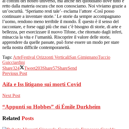
ai confini del nostro universo, ma anche nel quotidiano dove tutto è
retto dalla materia oscura che non conosciamo. Noi viviamo grazie a
un’oscurità. ‘Speriamo resti tale’- esclama l’attore -Così posso
continuare a inventare storie.’ Le storie da sempre accompagnano
l’uomo, rendono meno terribile il mondo. È questo è il senso del
raccontare, e forse oggi più che mai c’è bisogno di storie, di arte e
bellezza, per esorcizzare il nuovo Tifone, che ritornato dagli inferi,
minaccia la vita e l’umanità. Riscoprire il valore delle storie,
apprendere da quelle passate, può forse essere un modo per stare
nella nostra difficile contemporaneità.
Tags:
Arte
Festival Orizzonti Verticali
San Gimignano
Tuccio
Guicciardini
Share
324
Tweet
203
Share
57
Share
Send
Previous Post
Aifa e Iss litigano sui morti Covid
Next Post
“Appunti su Hobbes” di Émile Durkheim
Related
Posts