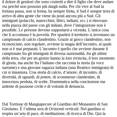
il dolore di genitori che sono costretti a dire il figlio che deve andare
via perché non possono più dargli nulla. Per chi vive al Sud la
fortuna passa, non si ferma, ha sempre fretta, il Sud è sempre terra di
arrivo di altra gente che viene da posti ancora più a Sud. Gli
immigrati (polacchi, marocchini, libici, indiani, ecc.) si ritrovano
nella piazza del paese con gli italiani, dove l’integrazione non è
possibile. Le persone devono sopportarsi a vicenda. L’unica cosa
che li accomuna è la povertà. Per spartirsi il territorio si inventano un
campionato di calcio clandestino. Grazie al gioco clandestino, non
riconosciuto, non regolare, avviene la magia dell’incontro, al quale
non si è mai preparati. L’incontro è quello che avviene durante il
campionato fra gli immigrati di diversa nazionalità, fra gli ultimi
della terra, che per un giorno hanno la loro rivincita, il loro momento
di gloria, ma anche fra l’italiano che racconta la storia (la voce
narrante) e una giovane ragazza indiana (una Beatrice immigrata) di
cui si innamora. Una storia di calcio, d’amore, di incontro, di
diversità, di sguardi, di potere, di scommesse clandestine, di
innocenza perduta, di scelte. Drammatica nella conclusione ma
ardente di passione civile e di volontà di denuncia.
Dal Torrione di Mangiapecore al Giardino del Monastero di San
Girolamo. È l’ultima sera di
Orizzonti verticali.
Nel giardino si
respira un’aria di pace, di meditazione, di ricerca di Dio. Qui la