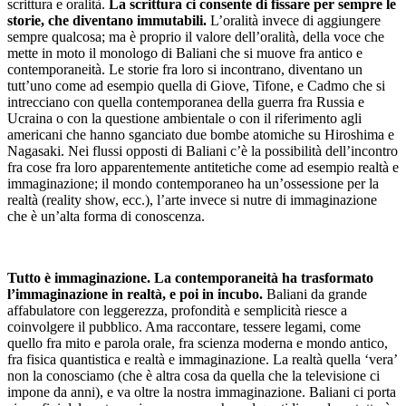
scrittura e oralità.
La scrittura ci consente di fissare per sempre le
storie, che diventano immutabili.
L’oralità invece di aggiungere
sempre qualcosa; ma è proprio il valore dell’oralità, della voce che
mette in moto il monologo di Baliani che si muove fra antico e
contemporaneità. Le storie fra loro si incontrano, diventano un
tutt’uno come ad esempio quella di Giove, Tifone, e Cadmo che si
intrecciano con quella contemporanea della guerra fra Russia e
Ucraina o con la questione ambientale o con il riferimento agli
americani che hanno sganciato due bombe atomiche su Hiroshima e
Nagasaki. Nei flussi opposti di Baliani c’è la possibilità dell’incontro
fra cose fra loro apparentemente antitetiche come ad esempio realtà e
immaginazione; il mondo contemporaneo ha un’ossessione per la
realtà (reality show, ecc.), l’arte invece si nutre di immaginazione
che è un’alta forma di conoscenza.
Tutto è immaginazione. La contemporaneità ha trasformato
l’immaginazione in realtà, e poi in incubo.
Baliani da grande
affabulatore con leggerezza, profondità e semplicità riesce a
coinvolgere il pubblico. Ama raccontare, tessere legami, come
quello fra mito e parola orale, fra scienza moderna e mondo antico,
fra fisica quantistica e realtà e immaginazione. La realtà quella ‘vera’
non la conosciamo (che è altra cosa da quella che la televisione ci
impone da anni), e va oltre la nostra immaginazione. Baliani ci porta