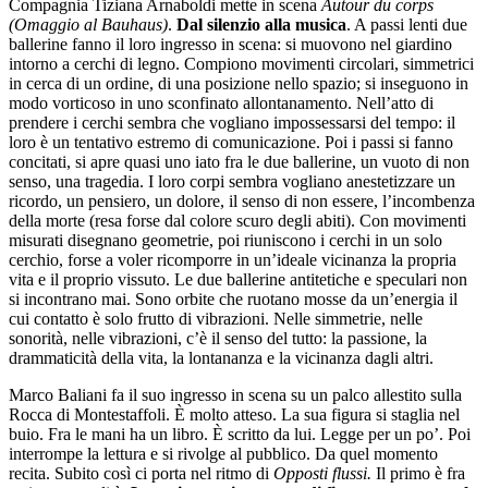
Compagnia Tiziana Arnaboldi mette in scena
Autour du corps
(Omaggio al Bauhaus)
.
Dal silenzio alla musica
. A passi lenti due
ballerine fanno il loro ingresso in scena: si muovono nel giardino
intorno a cerchi di legno. Compiono movimenti circolari, simmetrici
in cerca di un ordine, di una posizione nello spazio; si inseguono in
modo vorticoso in uno sconfinato allontanamento. Nell’atto di
prendere i cerchi sembra che vogliano impossessarsi del tempo: il
loro è un tentativo estremo di comunicazione. Poi i passi si fanno
concitati, si apre quasi uno iato fra le due ballerine, un vuoto di non
senso, una tragedia. I loro corpi sembra vogliano anestetizzare un
ricordo, un pensiero, un dolore, il senso di non essere, l’incombenza
della morte (resa forse dal colore scuro degli abiti). Con movimenti
misurati disegnano geometrie, poi riuniscono i cerchi in un solo
cerchio, forse a voler ricomporre in un’ideale vicinanza la propria
vita e il proprio vissuto. Le due ballerine antitetiche e speculari non
si incontrano mai. Sono orbite che ruotano mosse da un’energia il
cui contatto è solo frutto di vibrazioni. Nelle simmetrie, nelle
sonorità, nelle vibrazioni, c’è il senso del tutto: la passione, la
drammaticità della vita, la lontananza e la vicinanza dagli altri.
Marco Baliani fa il suo ingresso in scena su un palco allestito sulla
Rocca di Montestaffoli. È molto atteso. La sua figura si staglia nel
buio. Fra le mani ha un libro. È scritto da lui. Legge per un po’. Poi
interrompe la lettura e si rivolge al pubblico. Da quel momento
recita. Subito così ci porta nel ritmo di
Opposti flussi.
Il primo è fra