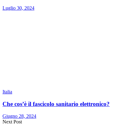
Luglio 30, 2024
Italia
Che cos’è il fascicolo sanitario elettronico?
Giugno 28, 2024
Next Post