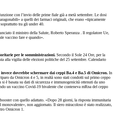
unzione con l’invio delle prime fiale già a metà settembre. Le dosi
ragonabili» a quelli dei farmaci originali, che erano «tipicamente
 soprattutto tra gli under 40.
nciato il ministro della Salute, Roberto Speranza . Il regolatore Ue,
uale vaccino fare e quando».
ioritarie per le somministrazioni.
Secondo il Sole 24 Ore, per la
 alla vigilia delle elezioni politiche del 25 settembre. Calendario
he invece dovrebbe schermare dai ceppi Ba.4 e Ba.5 di Omicron.
In
 riparo da Omicron 4 e 5, in realtà sono stati condotti sul primo ceppo
 si è basata su dati di sicurezza e immunogenicità ottenuti da uno
usando un vaccino Covid-19 bivalente che conteneva mRna del ceppo
booster con quello adattato. «Dopo 28 giorni, la risposta immunitaria
l monovalente», non aggiornato. Il siero miracoloso è stato realizzato,
ontro Omicron 1.