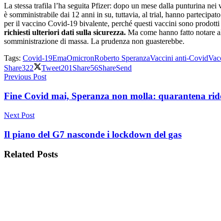
La stessa trafila l’ha seguita Pfizer: dopo un mese dalla punturina nei 
è somministrabile dai 12 anni in su, tuttavia, al trial, hanno partecipa
per il vaccino Covid-19 bivalente, perché questi vaccini sono prodotti 
richiesti ulteriori dati sulla sicurezza.
Ma come hanno fatto notare alc
somministrazione di massa. La prudenza non guasterebbe.
Tags:
Covid-19
Ema
Omicron
Roberto Speranza
Vaccini anti-Covid
Vac
Share
322
Tweet
201
Share
56
Share
Send
Previous Post
Fine Covid mai, Speranza non molla: quarantena rid
Next Post
Il piano del G7 nasconde i lockdown del gas
Related
Posts