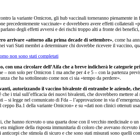
contro la variante Omicron, gli hub vaccinali torneranno pienamente in f
e precedentemente vaccinate» e dovrebbero avere effetti collaterali «pa
arlano degli effetti avversi e dei rischi troppo alti a fronte dei benefici,
bbero arrivare «attorno alla prima decade di settembre»
, come ha annu
 nei vari Stati membri a determinare chi dovrebbe ricevere il vaccino, q
omo non sono stati completati
no, con una circolare dell’Aifa che a breve indicherà le categorie pr
 – non solo per Omicron 1 ma anche per 4 e 5 – con la partenza prevista
eranza che ha sottolineato come non ci sia «tempo da perdere».
vanti, autorizzando il vaccino bivalente di entrambe le aziende, c
che i trial sull’efficacia dei nuovi bivalenti, che dovrebbero mettere al
ti – si legge nel comunicato di Fda – l’approvazione in via d’emergenza
l ceppo Ba.1 della variante Omicron» e su «dati non clinici ottenuti 
i, che hanno ricevuto o una quarta dose con il vecchio medicinale o un 
era migliore della risposta immunitaria di coloro che avevano ricevuto i
anticorpi che stimola di sicuro e che sono stati misurati sono quelli c