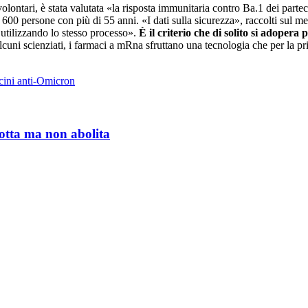
volontari, è stata valutata «la risposta immunitaria contro Ba.1 dei parte
to 600 persone con più di 55 anni. «I dati sulla sicurezza», raccolti sul m
utilizzando lo stesso processo».
È il criterio che di solito si adopera
uni scienziati, i farmaci a mRna sfruttano una tecnologia che per la pri
cini anti-Omicron
otta ma non abolita