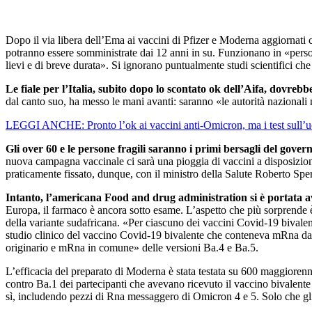
Dopo il via libera dell’Ema ai vaccini di Pfizer e Moderna aggiornati 
potranno essere somministrate dai 12 anni in su. Funzionano in «person
lievi e di breve durata». Si ignorano puntualmente studi scientifici che p
Le fiale per l’Italia, subito dopo lo scontato ok dell’Aifa, dovre
dal canto suo, ha messo le mani avanti: saranno «le autorità nazionali
LEGGI ANCHE: Pronto l’ok ai vaccini anti-Omicron, ma i test sull’u
Gli over 60 e le persone fragili saranno i primi bersagli del gover
nuova campagna vaccinale ci sarà una pioggia di vaccini a disposizione
praticamente fissato, dunque, con il ministro della Salute Roberto Sp
Intanto, l’americana Food and drug administration si è portata a
Europa, il farmaco è ancora sotto esame. L’aspetto che più sorprende è 
della variante sudafricana. «Per ciascuno dei vaccini Covid-19 bivalen
studio clinico del vaccino Covid-19 bivalente che conteneva mRna da
originario e mRna in comune» delle versioni Ba.4 e Ba.5.
L’efficacia del preparato di Moderna è stata testata su 600 maggiorenn
contro Ba.1 dei partecipanti che avevano ricevuto il vaccino bivalente 
sì, includendo pezzi di Rna messaggero di Omicron 4 e 5. Solo che gli 