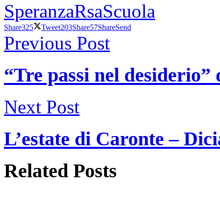
Speranza
Rsa
Scuola
Share
325
Tweet
203
Share
57
Share
Send
Previous Post
“Tre passi nel desiderio” 
Next Post
L’estate di Caronte – Dic
Related
Posts