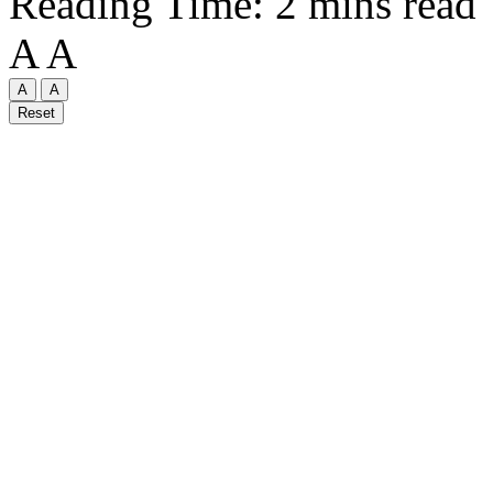
Reading Time: 2 mins read
A
A
A
A
Reset