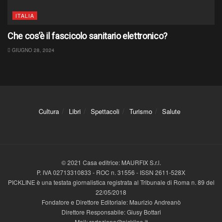
ITALIA
Che cos’è il fascicolo sanitario elettronico?
GIUGNO 28, 2024
Cultura
Libri
Spettacoli
Turismo
Salute
© 2021 Casa editrice: MAURFIX S.r.l.
P. IVA 02713310833 - ROC n. 31556 - ISSN 2611-528X
PICKLINE è una testata giornalistica registrata al Tribunale di Roma n. 89 del
22/05/2018
Fondatore e Direttore Editoriale: Maurizio Andreanò
Direttore Responsabile: Giusy Bottari
Mail: redazione@pickline.it