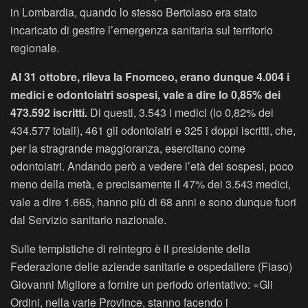
in Lombardia, quando lo stesso Bertolaso era stato
incaricato di gestire l’emergenza sanitaria sul territorio
regionale.
Al 31 ottobre, rileva la Fnomceo, erano dunque 4.004 i
medici e odontoiatri sospesi, vale a dire lo 0,85% dei
473.592 iscritti.
Di questi, 3.543 i medici (lo 0,82% dei
434.577 totali), 461 gli odontoiatri e 325 i doppi iscritti, che,
per la stragrande maggioranza, esercitano come
odontoiatri. Andando però a vedere l’età dei sospesi, poco
meno della metà, e precisamente il 47% dei 3.543 medici,
vale a dire 1.665, hanno più di 68 anni e sono dunque fuori
dal Servizio sanitario nazionale.
Sulle tempistiche di reintegro è il presidente della
Federazione delle aziende sanitarie e ospedaliere (Fiaso)
Giovanni Migliore a fornire un periodo orientativo: «Gli
Ordini, nella varie Province, stanno facendo i