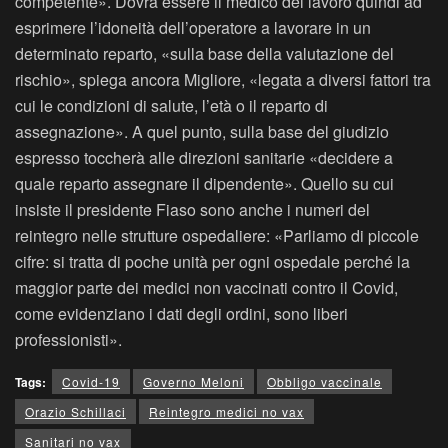
competente». Dovrà essere il medico del lavoro quindi ad
esprimere l’idoneità dell’operatore a lavorare in un
determinato reparto, «sulla base della valutazione del
rischio», spiega ancora Migliore, «legata a diversi fattori tra
cui le condizioni di salute, l’età o il reparto di
assegnazione». A quel punto, sulla base del giudizio
espresso toccherà alle direzioni sanitarie «decidere a
quale reparto assegnare il dipendente». Quello su cui
insiste il presidente Fiaso sono anche i numeri del
reintegro nelle strutture ospedaliere: «Parliamo di piccole
cifre: si tratta di poche unità per ogni ospedale perché la
maggior parte dei medici non vaccinati contro il Covid,
come evidenziano i dati degli ordini, sono liberi
professionisti».
Tags:
Covid-19
Governo Meloni
Obbligo vaccinale
Orazio Schillaci
Reintegro medici no vax
Sanitari no vax