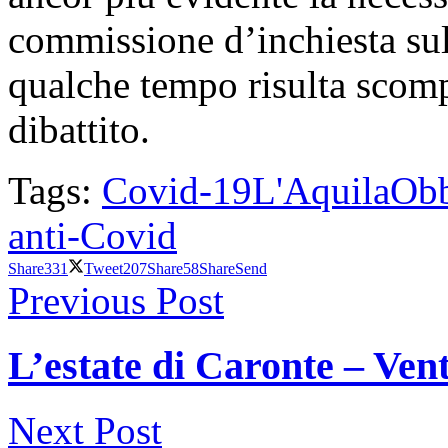
commissione d’inchiesta su
qualche tempo risulta scomp
dibattito.
Tags:
Covid-19
L'Aquila
Obb
anti-Covid
Share
331
Tweet
207
Share
58
Share
Send
Previous Post
L’estate di Caronte – Ven
Next Post